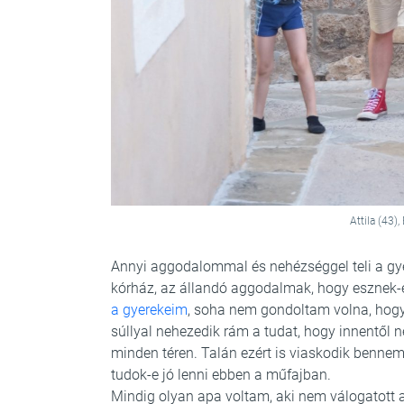
Attila (43)
Annyi aggodalommal és nehézséggel teli a gyer
kórház, az állandó aggodalmak, hogy esznek-e
a gyerekeim
, soha nem gondoltam volna, hogy 
súllyal nehezedik rám a tudat, hogy innentől 
minden téren. Talán ezért is viaskodik bennem 
tudok-e jó lenni ebben a műfajban.
Mindig olyan apa voltam, aki nem válogatott