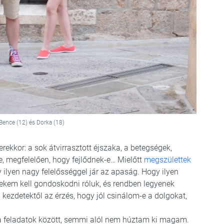
, Bence (12) és Dorka (18)
ekkor: a sok átvirrasztott éjszaka, a betegségek,
, megfelelően, hogy fejlődnek-e… Mielőtt
megszülettek
ilyen nagy felelősséggel jár az apaság. Hogy ilyen
nekem kell gondoskodni róluk, és rendben legyenek
kezdetektől az érzés, hogy jól csinálom-e a dolgokat,
 a feladatok között, semmi alól nem húztam ki magam.