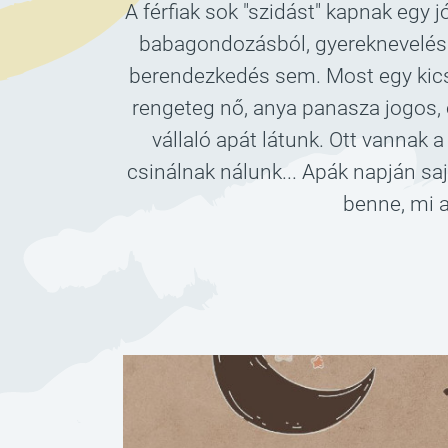
A férfiak sok "szidást" kapnak egy j
babagondozásból, gyereknevelésb
berendezkedés sem. Most egy kicsit
rengeteg nő, anya panasza jogos, 
vállaló apát látunk. Ott vannak 
csinálnak nálunk... Apák napján sa
benne, mi a