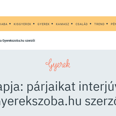
BABA
KISGYEREK
GYEREK
KAMASZ
CSALÁD
TREND
PÉ
ák a Gyerekszoba.hu szerzői
Gyerek
pja: párjaikat interjú
yerekszoba.hu szerz