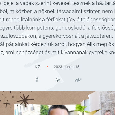
ó ideje: a vádak szerint keveset tesznek a háztart
ől, miközben a nőknek társadalmi szinten nem k
 rehabilitálnánk a férfiakat (így általánosságban
egyre több kompetens, gondoskodó, a felelősség
a szülőszobákon, a gyerekorvosnál, a játszótéren.
ját párjainkat kérdeztük arról, hogyan élik meg ő
z, ami nehézséget és mit kívánnának gyerekeikne
K.Z.
2023. Június 18.