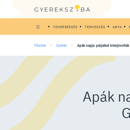
TEHERBEESÉS
TERHESSÉG
ANYA
Főoldal
Gyerek
Apák napja: párjaikat interjúvolt
Apák na
G