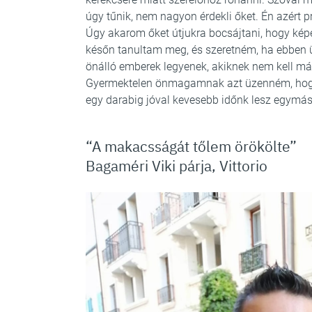
úgy tűnik, nem nagyon érdekli őket. Én azért 
Úgy akarom őket útjukra bocsájtani, hogy kép
későn tanultam meg, és szeretném, ha ebben 
önálló emberek legyenek, akiknek nem kell m
Gyermektelen önmagamnak azt üzenném, hogy 
egy darabig jóval kevesebb időnk lesz egymás
“A makacsságát tőlem örökölte”
Bagaméri Viki párja, Vittorio