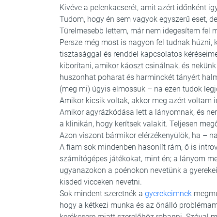
Kivéve a pelenkacserét, amit azért időnként i
Tudom, hogy én sem vagyok egyszerű eset, de
Türelmesebb lettem, már nem idegesítem fel 
Persze még most is nagyon fel tudnak húzni, k
tisztasággal és renddel kapcsolatos kéréseim
kiborítani, amikor káoszt csinálnak, és nekün
huszonhat poharat és harminckét tányért ha
(meg mi) úgyis elmossuk – na ezen tudok leg
Amikor kicsik voltak, akkor meg azért voltam i
Amikor agyrázkódása lett a lányomnak, és nem
a klinikán, hogy kerítsek valakit. Teljesen meg
Azon viszont bármikor elérzékenyülök, ha – n
A fiam sok mindenben hasonlít rám, ő is introv
számítógépes játékokat, mint én; a lányom m
ugyanazokon a poénokon nevetünk a gyerekei
kisded vicceken nevetni.
Sok mindent szeretnék a
gyerekeimnek
megmuta
hogy a kétkezi munka és az önálló problémame
kerékcsere miatt szerelőhöz rohanni. Szóval m