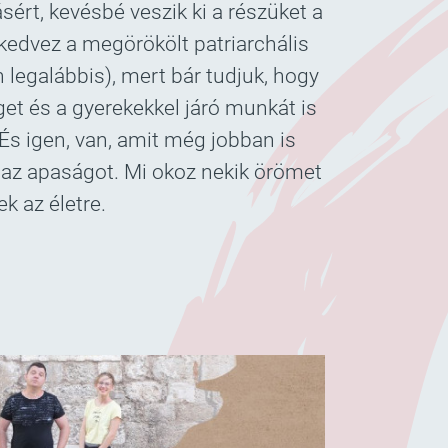
ásért, kevésbé veszik ki a részüket a
edvez a megörökölt patriarchális
 legalábbis), mert bár tudjuk, hogy
et és a gyerekekkel járó munkát is
 És igen, van, amit még jobban is
k az apaságot. Mi okoz nekik örömet
k az életre.