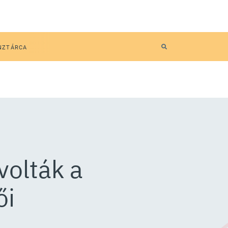
NZTÁRCA
volták a
ői