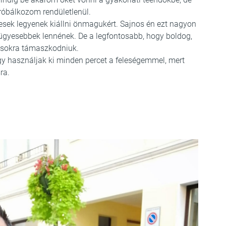
próbálkozom rendületlenül.
esek legyenek kiállni önmagukért. Sajnos én ezt nagyon
ügyesebbek lennének. De a legfontosabb, hogy boldog,
ásokra támaszkodniuk.
használjak ki minden percet a feleségemmel, mert
ra.