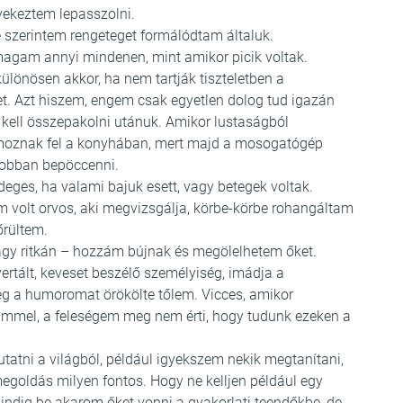
gyekeztem lepasszolni.
 szerintem rengeteget formálódtam általuk.
magam annyi mindenen, mint amikor picik voltak.
ülönösen akkor, ha nem tartják tiszteletben a
et. Azt hiszem, engem csak egyetlen dolog tud igazán
k kell összepakolni utánuk. Amikor lustaságból
lmoznak fel a konyhában, mert majd a mosogatógép
jobban bepöccenni.
deges, ha valami bajuk esett, vagy betegek voltak.
 volt orvos, aki megvizsgálja, körbe-körbe rohangáltam
őrültem.
agy ritkán – hozzám bújnak és megölelhetem őket.
ertált, keveset beszélő személyiség, imádja a
eg a humoromat örökölte tőlem. Vicces, amikor
mmel, a feleségem meg nem érti, hogy tudunk ezeken a
tni a világból, például igyekszem nekik megtanítani,
goldás milyen fontos. Hogy ne kelljen például egy
indig be akarom őket vonni a gyakorlati teendőkbe, de