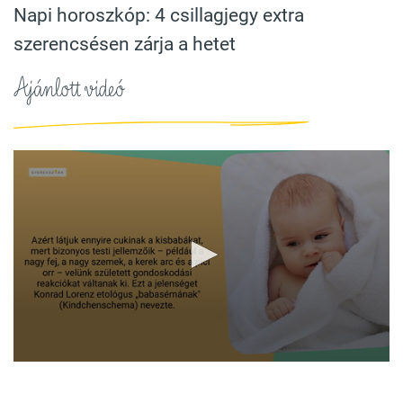
Napi horoszkóp: 4 csillagjegy extra
szerencsésen zárja a hetet
Ajánlott videó
0
seconds
of