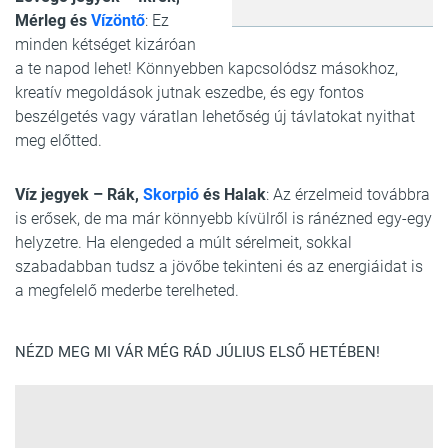
Mérleg és
Vízöntő
: Ez
minden kétséget kizáróan
a te napod lehet! Könnyebben kapcsolódsz másokhoz,
kreatív megoldások jutnak eszedbe, és egy fontos
beszélgetés vagy váratlan lehetőség új távlatokat nyithat
meg előtted.
Víz jegyek – Rák,
Skorpió
és Halak
: Az érzelmeid továbbra
is erősek, de ma már könnyebb kívülről is ránézned egy-egy
helyzetre. Ha elengeded a múlt sérelmeit, sokkal
szabadabban tudsz a jövőbe tekinteni és az energiáidat is
a megfelelő mederbe terelheted.
NÉZD MEG MI VÁR MÉG RÁD JÚLIUS ELSŐ HETÉBEN!