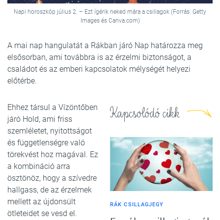
Napi horoszkóp július 2. – Ezt ígérik neked mára a csillagok (Forrás: Getty
Images és Canva.com)
A mai nap hangulatát a Rákban járó Nap határozza meg
elsősorban, ami továbbra is az érzelmi biztonságot, a
családot és az emberi kapcsolatok mélységét helyezi
előtérbe.
Ehhez társul a Vízöntőben
Kapcsolódó cikk
járó Hold, ami friss
szemléletet, nyitottságot
és függetlenségre való
törekvést hoz magával. Ez
a kombináció arra
ösztönöz, hogy a szívedre
hallgass, de az érzelmek
mellett az újdonsült
RÁK CSILLAGJEGY
ötleteidet se vesd el.