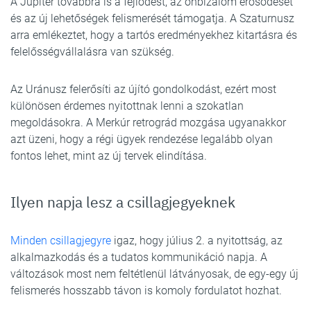
A Jupiter továbbra is a fejlődést, az önbizalom erősödését
és az új lehetőségek felismerését támogatja. A Szaturnusz
arra emlékeztet, hogy a tartós eredményekhez kitartásra és
felelősségvállalásra van szükség.
Az Uránusz felerősíti az újító gondolkodást, ezért most
különösen érdemes nyitottnak lenni a szokatlan
megoldásokra. A Merkúr retrográd mozgása ugyanakkor
azt üzeni, hogy a régi ügyek rendezése legalább olyan
fontos lehet, mint az új tervek elindítása.
Ilyen napja lesz a csillagjegyeknek
Minden csillagjegyre
igaz, hogy július 2. a nyitottság, az
alkalmazkodás és a tudatos kommunikáció napja. A
változások most nem feltétlenül látványosak, de egy-egy új
felismerés hosszabb távon is komoly fordulatot hozhat.