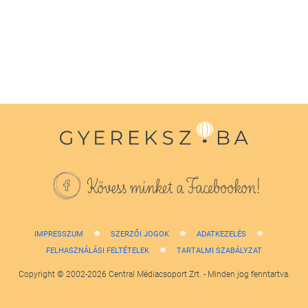
1
minute,
38
seconds
Kövess minket a Facebookon!
IMPRESSZUM
SZERZŐI JOGOK
ADATKEZELÉS
FELHASZNÁLÁSI FELTÉTELEK
TARTALMI SZABÁLYZAT
Copyright © 2002-2026 Central Médiacsoport Zrt. - Minden jog fenntartva.