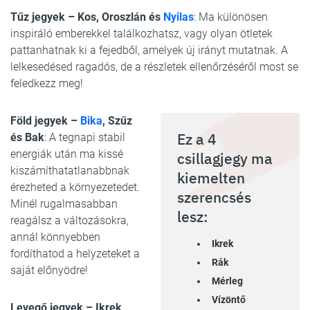
Tűz jegyek – Kos, Oroszlán és
Nyilas
: Ma különösen
inspiráló emberekkel találkozhatsz, vagy olyan ötletek
pattanhatnak ki a fejedből, amelyek új irányt mutatnak. A
lelkesedésed ragadós, de a részletek ellenőrzéséről most se
feledkezz meg!
Föld jegyek –
Bika
, Szűz
Ez a 4
és Bak
: A tegnapi stabil
energiák után ma kissé
csillagjegy ma
kiszámíthatatlanabbnak
kiemelten
érezheted a környezetedet.
szerencsés
Minél rugalmasabban
lesz:
reagálsz a változásokra,
annál könnyebben
Ikrek
fordíthatod a helyzeteket a
Rák
saját előnyödre!
Mérleg
Vízöntő
Levegő jegyek – Ikrek,