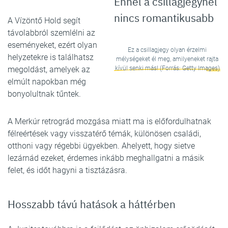
Ennél a csillagjegynél
nincs romantikusabb
A Vízöntő Hold segít
távolabbról szemlélni az
eseményeket, ezért olyan
Ez a csillagjegy olyan érzelmi
helyzetekre is találhatsz
mélységeket él meg, amilyeneket rajta
megoldást, amelyek az
kívül senki más! (Forrás: Getty Images)
elmúlt napokban még
bonyolultnak tűntek.
A Merkúr retrográd mozgása miatt ma is előfordulhatnak
félreértések vagy visszatérő témák, különösen családi,
otthoni vagy régebbi ügyekben. Ahelyett, hogy sietve
lezárnád ezeket, érdemes inkább meghallgatni a másik
felet, és időt hagyni a tisztázásra.
Hosszabb távú hatások a háttérben