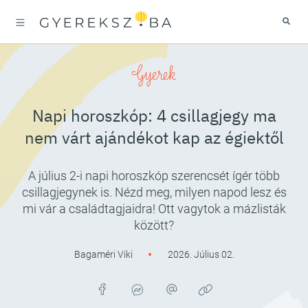
Gyerek
Napi horoszkóp: 4 csillagjegy ma
nem várt ajándékot kap az égiektől
A július 2-i napi horoszkóp szerencsét ígér több
csillagjegynek is. Nézd meg, milyen napod lesz és
mi vár a családtagjaidra! Ott vagytok a mázlisták
között?
Bagaméri Viki
2026. Július 02.