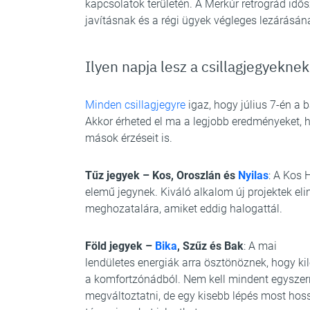
kapcsolatok területén. A Merkúr retrográd idős
javításnak és a régi ügyek végleges lezárásá
Ilyen napja lesz a csillagjegyeknek
Minden csillagjegyre
igaz, hogy július 7-én a 
Akkor érheted el ma a legjobb eredményeket, h
mások érzéseit is.
Tűz jegyek – Kos, Oroszlán és
Nyilas
: A Kos 
elemű jegynek. Kiváló alkalom új projektek e
meghozatalára, amiket eddig halogattál.
Föld jegyek –
Bika
, Szűz és Bak
: A mai
lendületes energiák arra ösztönöznek, hogy kil
a komfortzónádból. Nem kell mindent egyszer
megváltoztatni, de egy kisebb lépés most hos