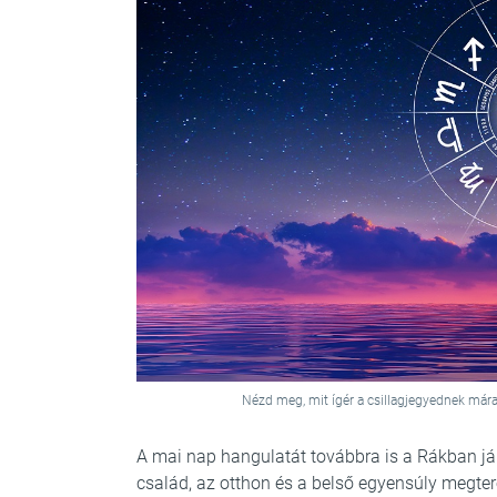
Nézd meg, mit ígér a csillagjegyednek már
A mai nap hangulatát továbbra is a Rákban já
család, az otthon és a belső egyensúly meg