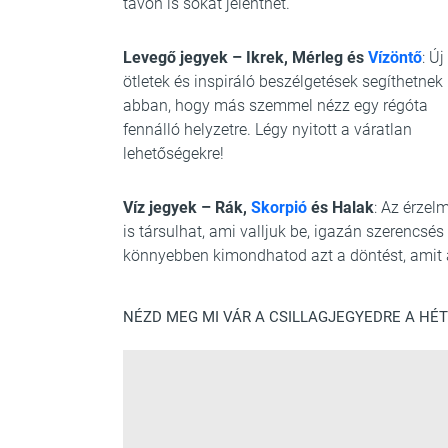
távon is sokat jelenthet.
Levegő jegyek – Ikrek, Mérleg és
Vízöntő
: Új
ötletek és inspiráló beszélgetések segíthetnek
abban, hogy más szemmel nézz egy régóta
fennálló helyzetre. Légy nyitott a váratlan
lehetőségekre!
Víz jegyek – Rák,
Skorpió
és Halak
: Az érzel
is társulhat, ami valljuk be, igazán szerencs
könnyebben kimondhatod azt a döntést, amit a
NÉZD MEG MI VÁR A CSILLAGJEGYEDRE A HÉT