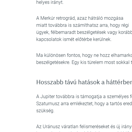
helyes irányt.
A Merkúr retrográd, azaz hátráló mozgása
miatt továbbra is számíthatsz arra, hogy régi
ügyek, félbemaradt beszélgetések vagy korább
kapcsolatok ismét előtérbe kerülnek.
Ma különösen fontos, hogy ne hozz elhamarkodo
beszélgetésekre. Egy kis türelem most sokkal t
Hosszabb távú hatások a háttérbe
A Jupiter továbbra is támogatja a személyes fe
Szaturnusz arra emlékeztet, hogy a tartós er
szükség.
Az Uránusz váratlan felismeréseket és új irány