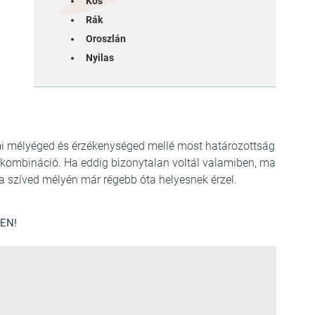
Kos
Rák
Oroszlán
Nyilas
mi mélyéged és érzékenységed mellé most határozottság
és kombináció. Ha eddig bizonytalan voltál valamiben, ma
 szíved mélyén már régebb óta helyesnek érzel.
EN!