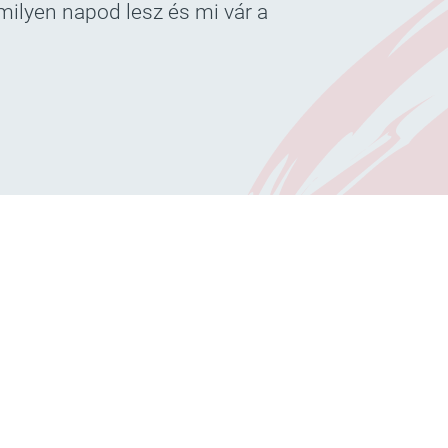
 milyen napod lesz és mi vár a