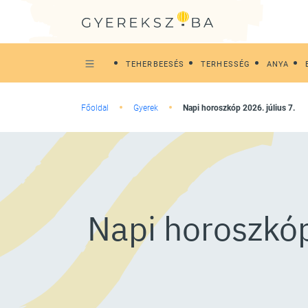
TEHERBEESÉS
TERHESSÉG
ANYA
Főoldal
Gyerek
Napi horoszkóp 2026. július 7.
Napi horoszkóp: