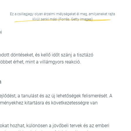
Ez a csillagjegy olyan érzelmi mélységeket él meg, amilyeneket rajta
kívül senki más! (Forrás: Getty Images)
i
tt döntéseket, és kellő időt szánj a tisztázó
öbbet érhet, mint a villámgyors reakció.
n
jlődést, a tanulást és az új lehetőségek felismerését. A
edményekhez kitartásra és következetességre van
okat hozhat, különösen a jövőbeli tervek és az emberi