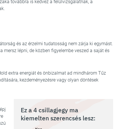
zaka továbbra is kedvez a felülvizsgálatnak, a
nak.
bátorság és az érzelmi tudatosság nem zárja ki egymást.
a mersz lépni, de közben figyelembe veszed a saját és
Hold extra energiát és önbizalmat ad mindhárom Tűz
lindítására, kezdeményezésre vagy olyan döntések
Ez a 4 csillagjegy ma
épj
re
kiemelten szerencsés lesz:
szú