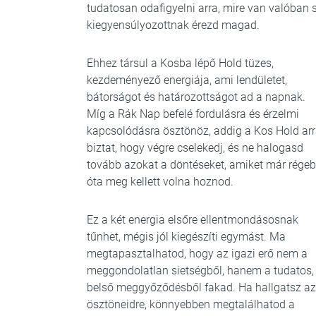
tudatosan odafigyelni arra, mire van valóban
kiegyensúlyozottnak érezd magad.
Ehhez társul a Kosba lépő Hold tüzes,
kezdeményező energiája, ami lendületet,
bátorságot és határozottságot ad a napnak.
Míg a Rák Nap befelé fordulásra és érzelmi
kapcsolódásra ösztönöz, addig a Kos Hold ar
biztat, hogy végre cselekedj, és ne halogasd
tovább azokat a döntéseket, amiket már rége
óta meg kellett volna hoznod.
Ez a két energia elsőre ellentmondásosnak
tűnhet, mégis jól kiegészíti egymást. Ma
megtapasztalhatod, hogy az igazi erő nem a
meggondolatlan sietségből, hanem a tudatos,
belső meggyőződésből fakad. Ha hallgatsz az
ösztöneidre, könnyebben megtalálhatod a