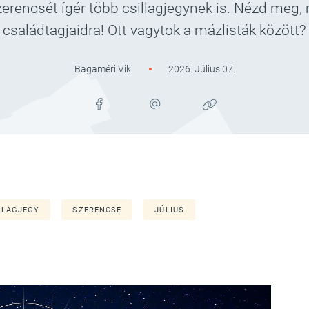
zerencsét ígér több csillagjegynek is. Nézd meg,
családtagjaidra! Ott vagytok a mázlisták között?
Bagaméri Viki
2026. Július 07.
LLAGJEGY
SZERENCSE
JÚLIUS