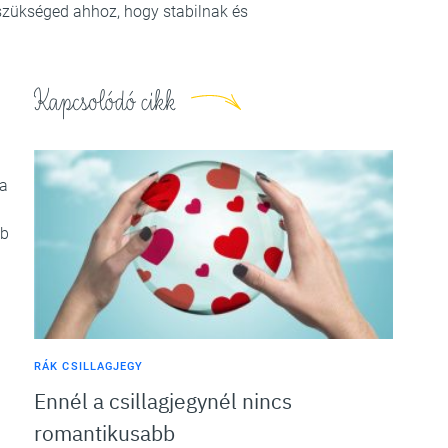
 szükséged ahhoz, hogy stabilnak és
Kapcsolódó cikk
ra
bb
RÁK CSILLAGJEGY
Ennél a csillagjegynél nincs
romantikusabb