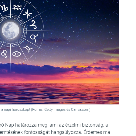
a a napi horoszkóp! (Forrás: Getty Images és Canva.com)
ró Nap határozza meg, ami az érzelmi biztonság, a
teremtésének fontosságát hangsúlyozza. Érdemes ma