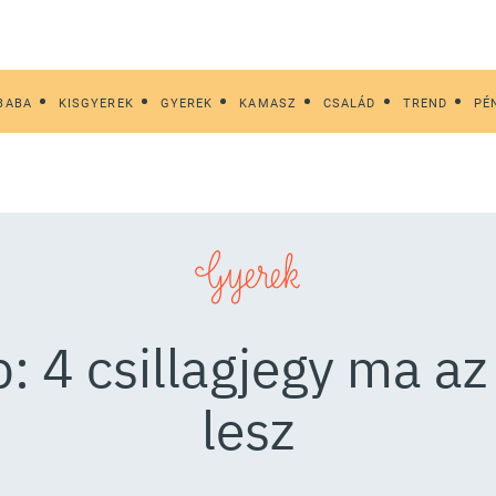
BABA
KISGYEREK
GYEREK
KAMASZ
CSALÁD
TREND
PÉ
Gyerek
 4 csillagjegy ma az
lesz