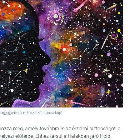
illagjegyednek mára a napi horoszkóp!
ozza meg, amely továbbra is az érzelmi biztonságot, a
lyezi előtérbe. Ehhez társul a Halakban járó Hold,