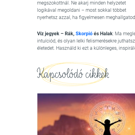
megszokottnál. Ne akarj minden helyzetet
logikával megoldani – most sokkal többet
nyerhetsz azzal, ha figyelmesen meghallgatod 
Víz jegyek – Rák,
Skorpió
és Halak
: Ma megl
intuíciód, és olyan lelki felismerésekre juthats
életedet. Használd ki ezt a különleges, inspir
Kapcsolódó cikkek