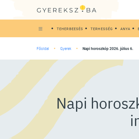
TEHERBEESÉS
TERHESSÉG
ANYA
Főoldal
Gyerek
Napi horoszkóp 2026. július 6.
Napi horoszk
i