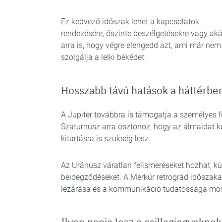
Ez kedvező időszak lehet a kapcsolatok
rendezésére, őszinte beszélgetésekre vagy aká
arra is, hogy végre elengedd azt, ami már nem
szolgálja a lelki békédet.
Hosszabb távú hatások a háttérbe
A Jupiter továbbra is támogatja a személyes fe
Szaturnusz arra ösztönöz, hogy az álmaidat ko
kitartásra is szükség lesz.
Az Uránusz váratlan felismeréseket hozhat, kü
beidegződéseket. A Merkúr retrográd időszaka t
lezárása és a kommunikáció tudatossága mos
Ilyen napja lesz a csillagjegyeknek