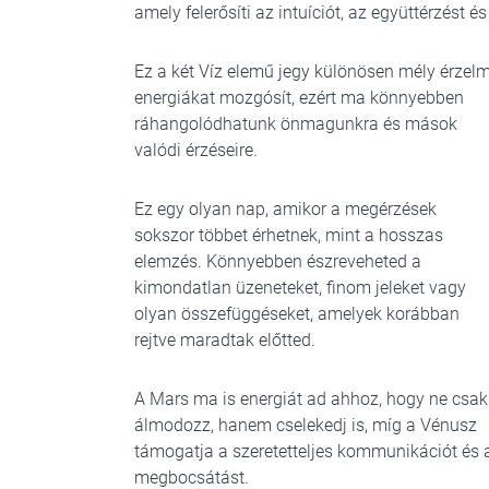
amely felerősíti az intuíciót, az együttérzést és
Ez a két Víz elemű jegy különösen mély érzelm
energiákat mozgósít, ezért ma könnyebben
ráhangolódhatunk önmagunkra és mások
valódi érzéseire.
Ez egy olyan nap, amikor a megérzések
sokszor többet érhetnek, mint a hosszas
elemzés. Könnyebben észreveheted a
kimondatlan üzeneteket, finom jeleket vagy
olyan összefüggéseket, amelyek korábban
rejtve maradtak előtted.
A Mars ma is energiát ad ahhoz, hogy ne csak
álmodozz, hanem cselekedj is, míg a Vénusz
támogatja a szeretetteljes kommunikációt és 
megbocsátást.