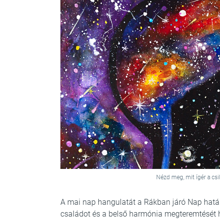
Nézd meg, mit ígér a cs
A mai nap hangulatát a Rákban járó Nap határ
családot és a belső harmónia megteremtését he