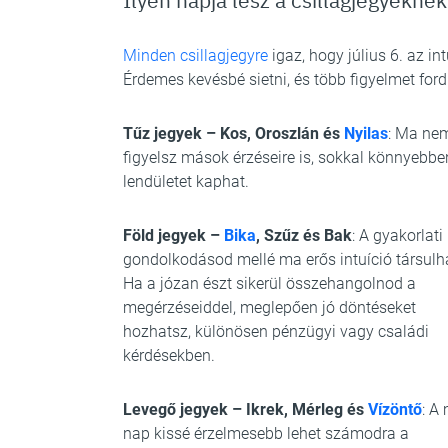
Minden csillagjegyre
igaz, hogy július 6. az in
Érdemes kevésbé sietni, és több figyelmet ford
Tűz jegyek – Kos, Oroszlán és
Nyilas
: Ma ne
figyelsz mások érzéseire is, sokkal könnyebben
lendületet kaphat.
Föld jegyek –
Bika
, Szűz és Bak
: A gyakorlati
gondolkodásod mellé ma erős intuíció társulh
Ha a józan észt sikerül összehangolnod a
megérzéseiddel, meglepően jó döntéseket
hozhatsz, különösen pénzügyi vagy családi
kérdésekben.
Levegő jegyek – Ikrek, Mérleg és
Vízöntő
: A
nap kissé érzelmesebb lehet számodra a