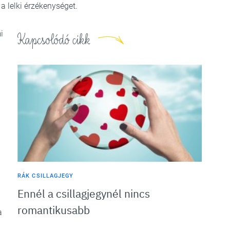
 a lelki érzékenységet.
i
Kapcsolódó cikk
RÁK CSILLAGJEGY
Ennél a csillagjegynél nincs
romantikusabb
a