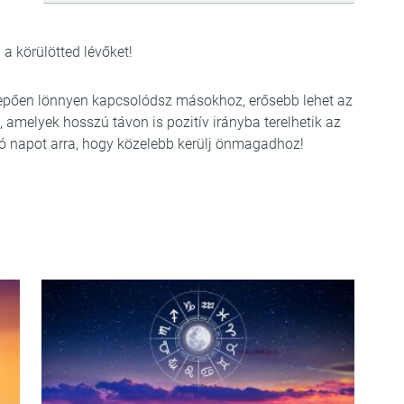
a körülötted lévőket!
epően lönnyen kapcsolódsz másokhoz, erősebb lehet az
z, amelyek hosszú távon is pozitív irányba terelhetik az
áló napot arra, hogy közelebb kerülj önmagadhoz!