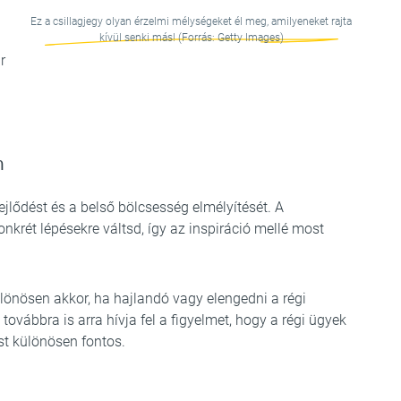
Ez a csillagjegy olyan érzelmi mélységeket él meg, amilyeneket rajta
kívül senki más! (Forrás: Getty Images)
r
n
jlődést és a belső bölcsesség elmélyítését. A
nkrét lépésekre váltsd, így az inspiráció mellé most
lönösen akkor, ha hajlandó vagy elengedni a régi
ovábbra is arra hívja fel a figyelmet, hogy a régi ügyek
t különösen fontos.