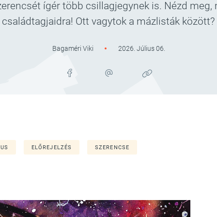
zerencsét ígér több csillagjegynek is. Nézd meg,
családtagjaidra! Ott vagytok a mázlisták között?
Bagaméri Viki
2026. Július 06.
IUS
ELŐREJELZÉS
SZERENCSE