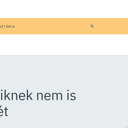
NZTÁRCA
kiknek nem is
ét