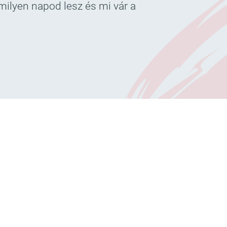
 milyen napod lesz és mi vár a