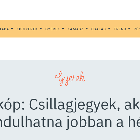
BABA
KISGYEREK
GYEREK
KAMASZ
CSALÁD
TREND
PÉ
Gyerek
óp: Csillagjegyek, a
ndulhatna jobban a h