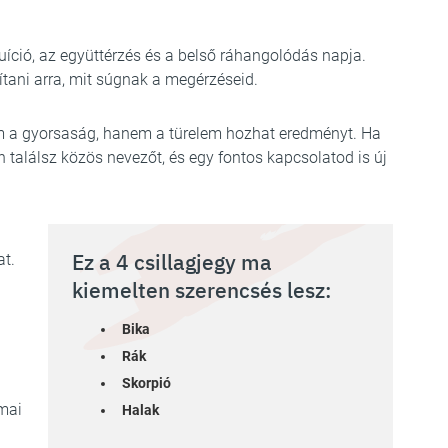
tuíció, az együttérzés és a belső ráhangolódás napja.
ítani arra, mit súgnak a megérzéseid.
m a gyorsaság, hanem a türelem hozhat eredményt. Ha
 találsz közös nevezőt, és egy fontos kapcsolatod is új
Ez a 4 csillagjegy ma
at.
kiemelten szerencsés lesz:
Bika
Rák
Skorpió
 mai
Halak