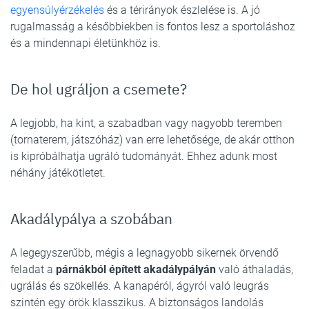
egyensúlyérzékelés
és a térirányok észlelése is. A jó
rugalmasság a későbbiekben is fontos lesz a sportoláshoz
és a mindennapi életünkhöz is.
De hol ugráljon a csemete?
A legjobb, ha kint, a szabadban vagy nagyobb teremben
(tornaterem, játszóház) van erre lehetősége, de akár otthon
is kipróbálhatja ugráló tudományát. Ehhez adunk most
néhány játékötletet.
Akadálypálya a szobában
A legegyszerűbb, mégis a legnagyobb sikernek örvendő
feladat a
párnákból épített akadálypályán
való áthaladás,
ugrálás és szökellés. A kanapéról, ágyról való leugrás
szintén egy örök klasszikus. A biztonságos landolás