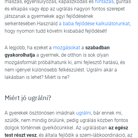
mászás, egyensúlyozás, kapaszkodás és
hintázás
, gurítás
és elkapás vagy épp az ugrálás nagyon fontos szerepet
játszanak a gyermekek agyi fejlődésének
serkentésében.Használd
a baba fejlődése kalkulátorunkat
,
hogy nyomon tudd követni kisbabád fejlődését!
A legjobb, ha ezeket a
mozgásokat
a
szabadban
gyakorolhatja
a gyermek, de otthon is sok olyan
mozgásformát próbálhatunk ki, ami fejlesztő hatású, és
nem igényel különösebb felkészülést. Ugrálni akár a
lakásban is lehet? Miért is ne?
Miért jó ugrálni?
A gyerekek ösztönösen imádnak
ugrálni
, bár ennek mi,
szülők, nem mindig örülünk, pedig ugrálás közben fontos
dolgok történnek gyerkőcünkkel. Az ugrálásban
az egész
test részt vesz
, és általa fejlődik a szem-lábkoordináció, az