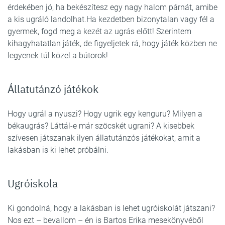
érdekében jó, ha bekészítesz egy nagy halom párnát, amibe
a kis ugráló landolhat.Ha kezdetben bizonytalan vagy fél a
gyermek, fogd meg a kezét az ugrás előtt! Szerintem
kihagyhatatlan játék, de figyeljetek rá, hogy játék közben ne
legyenek túl közel a bútorok!
Állatutánzó játékok
Hogy ugrál a nyuszi? Hogy ugrik egy kenguru? Milyen a
békaugrás? Láttál-e már szöcskét ugrani? A kisebbek
szívesen játszanak ilyen állatutánzós játékokat, amit a
lakásban is ki lehet próbálni.
Ugróiskola
Ki gondolná, hogy a lakásban is lehet ugróiskolát játszani?
Nos ezt – bevallom – én is Bartos Erika mesekönyvéből