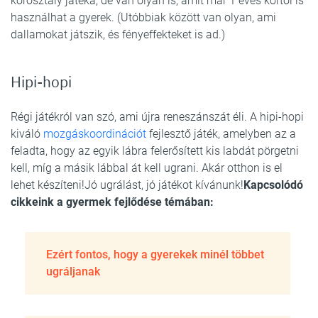
korosztály játéka, de van olyan is, amit már 1 éves kortól is
használhat a gyerek. (Utóbbiak között van olyan, ami
dallamokat játszik, és fényeffekteket is ad.)
Hipi-hopi
Régi játékról van szó, ami újra reneszánszát éli. A hipi-hopi
kiváló
mozgáskoordinációt
fejlesztő játék, amelyben az a
feladta, hogy az egyik lábra felerősített kis labdát pörgetni
kell, míg a másik lábbal át kell ugrani. Akár otthon is el
lehet készíteni!Jó ugrálást, jó játékot kívánunk!
Kapcsolódó
cikkeink a gyermek fejlődése témában:
Ezért fontos, hogy a gyerekek minél többet
ugráljanak