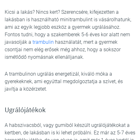
Kicsi a lakás? Nincs kert? Szerencsére, kifejezetten a
lakásban is használható minitrambulint is vásárolhatunk,
ami az egyik legjobb eszköz a gyermek ugrálásához.
Fontos tudni, hogy a szakemberek 5-6 éves kor alatt nem
javasolják a
trambulin
használatát, mert a gyermek
csontjai nem elég erősek még ahhoz, hogy a sokszor
ismétlődő nyomásnak ellenálljanak.
A trambulinon ugrálás energetizál, kiváló móka a
gyerekeknek, ami egyúttal megdolgoztatja a szívet, és
javítja a közérzetet.
Ugrálójátékok
A habszivacsból, vagy gumiból készült ugrálójátékokat a
kertben, de lakásban is ki lehet próbálni. Ez már az 5-7 éves