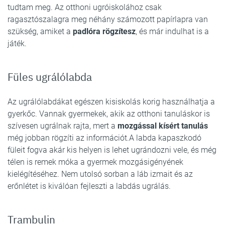
tudtam meg. Az otthoni ugróiskolához csak
ragasztószalagra meg néhány számozott papírlapra van
szükség, amiket a
padlóra rögzítesz
, és már indulhat is a
játék.
Füles ugrálólabda
Az ugrálólabdákat egészen kisiskolás korig használhatja a
gyerkőc. Vannak gyermekek, akik az otthoni tanuláskor is
szívesen ugrálnak rajta, mert a
mozgással kísért tanulás
még jobban rögzíti az információt.A labda kapaszkodó
füleit fogva akár kis helyen is lehet ugrándozni vele, és még
télen is remek móka a gyermek mozgásigényének
kielégítéséhez. Nem utolsó sorban a láb izmait és az
erőnlétet is kiválóan fejleszti a labdás ugrálás.
Trambulin