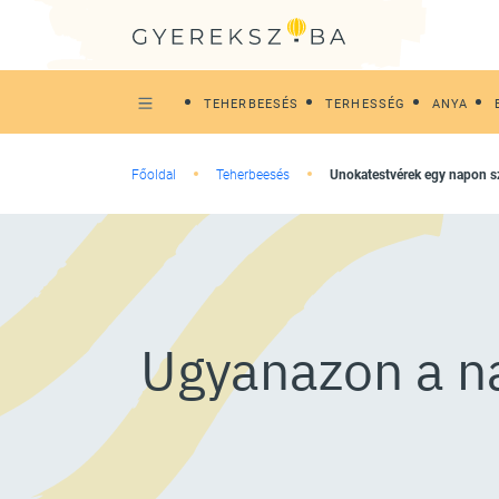
TEHERBEESÉS
TERHESSÉG
ANYA
Főoldal
Teherbeesés
Unokatestvérek egy napon s
Ugyanazon a n