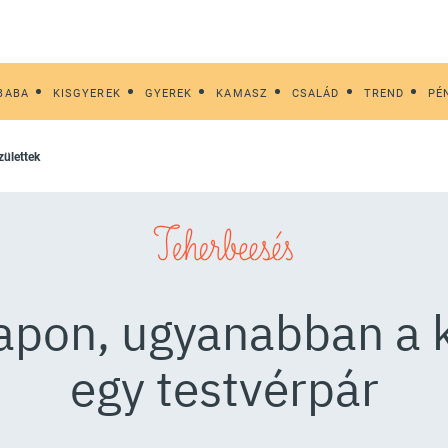
BABA
KISGYEREK
GYEREK
KAMASZ
CSALÁD
TREND
PÉ
zülettek
Teherbeesés
apon, ugyanabban a k
egy testvérpár