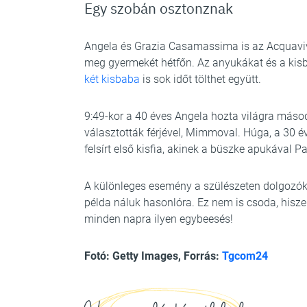
Egy szobán osztonznak
Angela és Grazia Casamassima is az Acquaviva
meg gyermekét hétfőn. Az anyukákat és a kisb
két kisbaba
is sok időt tölthet együtt.
9:49-kor a 40 éves Angela hozta világra másod
választották férjével, Mimmoval. Húga, a 30 é
felsírt első kisfia, akinek a büszke apukával 
A különleges esemény a szülészeten dolgozók
példa náluk hasonlóra. Ez nem is csoda, hiszen
minden napra ilyen egybeesés!
Fotó: Getty Images, Forrás:
Tgcom24