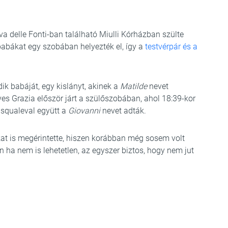
 delle Fonti-ban található Miulli Kórházban szülte
abákat egy szobában helyezték el, így a
testvérpár és a
ik babáját, egy kislányt, akinek a
Matilde
nevet
ves Grazia először járt a szülőszobában, ahol 18:39-kor
Pasqualeval együtt a
Giovanni
nevet adták.
at is megérintette, hiszen korábban még sosem volt
 ha nem is lehetetlen, az egyszer biztos, hogy nem jut