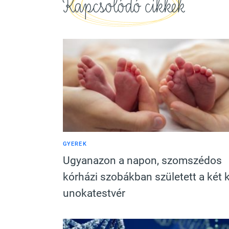
Kapcsolódó cikkek
GYEREK
Ugyanazon a napon, szomszédos
kórházi szobákban született a két k
unokatestvér