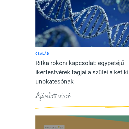
CSALÁD
Ritka rokoni kapcsolat: egypetéjű
ikertestvérek tagjai a szülei a két k
unokatesónak
Ajánlott videó