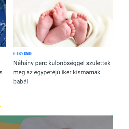
KISGYEREK
Néhány perc különbséggel születtek
is
meg az egypetéjű iker kismamák
babái