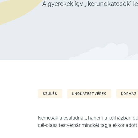
A gyerekek így „ikerunokatesók” l
SZÜLÉS
UNOKATESTVÉREK
KÓRHÁZ
Nemcsak a családnak, hanem a kórházban dol
dél-olasz testvérpár mindkét tagja ekkor adott 