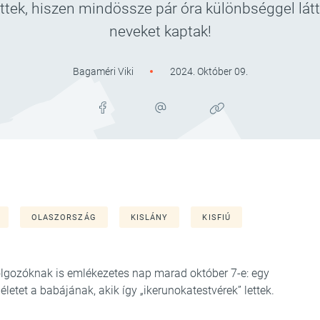
ettek, hiszen mindössze pár óra különbséggel lá
neveket kaptak!
Bagaméri Viki
2024. Október 09.
OLASZORSZÁG
KISLÁNY
KISFIÚ
gozóknak is emlékezetes nap marad október 7-e: egy
életet a babájának, akik így „ikerunokatestvérek” lettek.