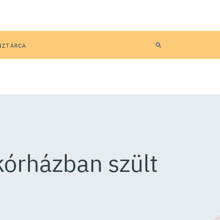
NZTÁRCA
órházban szült