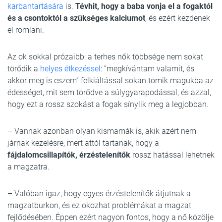
karbantartására
is.
Tévhit, hogy a baba vonja el a fogaktól
és a csontoktól a szükséges kalciumot
, és ezért kezdenek
el romlani.
Az ok sokkal prózaibb: a terhes nők többsége nem sokat
törődik a
helyes étkezéssel
: “megkívántam valamit, és
akkor meg is eszem” felkiáltással sokan tömik magukba az
édességet, mit sem törődve a súlygyarapodással, és azzal,
hogy ezt a rossz szokást a fogak sínylik meg a legjobban.
– Vannak azonban olyan kismamák is, akik azért nem
járnak kezelésre, mert attól tartanak, hogy a
fájdalomcsillapítók, érzéstelenítők
rossz hatással lehetnek
a magzatra.
– Valóban igaz, hogy egyes érzéstelenítők átjutnak a
magzatburkon, és ez okozhat problémákat a magzat
fejlődésében. Éppen ezért nagyon fontos, hogy a nő közölje