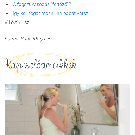
A fogszuvasodás “fertőző”?
Így kell fogat mosni, ha babát vársz!
VII.évf./1.sz.
Forrás: Baba Magazin
Kapcsolódó cikkek