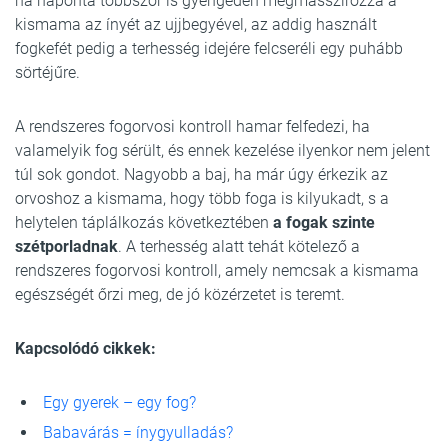
ha naponta többször is gyengéden megmasszírozza a
kismama az ínyét az ujjbegyével, az addig használt
fogkefét pedig a terhesség idejére felcseréli egy puhább
sörtéjűre.
A rendszeres fogorvosi kontroll hamar felfedezi, ha
valamelyik fog sérült, és ennek kezelése ilyenkor nem jelent
túl sok gondot. Nagyobb a baj, ha már úgy érkezik az
orvoshoz a kismama, hogy több foga is kilyukadt, s a
helytelen táplálkozás következtében
a fogak szinte
szétporladnak
. A terhesség alatt tehát kötelező a
rendszeres fogorvosi kontroll, amely nemcsak a kismama
egészségét őrzi meg, de jó közérzetet is teremt.
Kapcsolódó cikkek:
Egy gyerek – egy fog?
Babavárás = ínygyulladás?