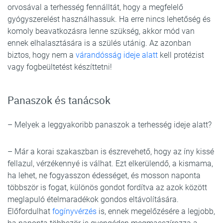
orvosával a terhesség fennálltát, hogy a megfelelő
gyógyszerelést használhassuk. Ha erre nincs lehetőség és
komoly beavatkozásra lenne szükség, akkor mód van
ennek elhalasztására is a szülés utánig. Az azonban
biztos, hogy nem a
várandósság ideje alatt
kell protézist
vagy fogbeültetést készíttetni!
Panaszok és tanácsok
– Melyek a leggyakoribb panaszok a terhesség ideje alatt?
– Már a korai szakaszban is észrevehető, hogy az íny kissé
fellazul, vérzékennyé is válhat. Ezt elkerülendő, a kismama,
ha lehet, ne fogyasszon édességet, és mosson naponta
többször is fogat, különös gondot fordítva az azok között
meglapuló ételmaradékok gondos eltávolítására.
Előfordulhat
fogínyvérzés
is, ennek megelőzésére a legjobb,