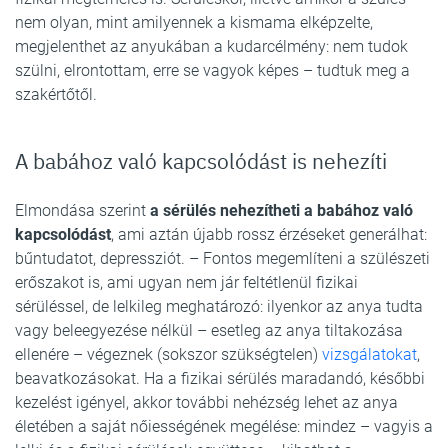
nem olyan, mint amilyennek a kismama elképzelte,
megjelenthet az anyukában a kudarcélmény: nem tudok
szülni, elrontottam, erre se vagyok képes – tudtuk meg a
szakértőtől.
A babához való kapcsolódást is nehezíti
Elmondása szerint
a sérülés nehezítheti a babához való
kapcsolódást
, ami aztán újabb rossz érzéseket generálhat:
bűntudatot, depressziót. – Fontos megemlíteni a szülészeti
erőszakot is, ami ugyan nem jár feltétlenül fizikai
sérüléssel, de lelkileg meghatározó: ilyenkor az anya tudta
vagy beleegyezése nélkül – esetleg az anya tiltakozása
ellenére – végeznek (sokszor szükségtelen)
vizsgálatokat
,
beavatkozásokat. Ha a fizikai sérülés maradandó, későbbi
kezelést igényel, akkor további nehézség lehet az anya
életében a saját nőiességének megélése: mindez – vagyis a