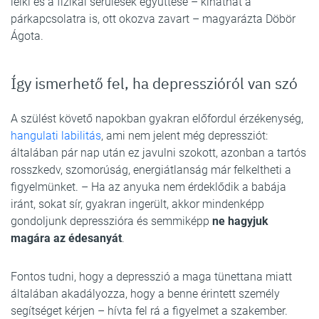
lelki és a fizikai sérülések együttese – kihathat a
párkapcsolatra is, ott okozva zavart – magyarázta Döbör
Ágota.
Így ismerhető fel, ha depresszióról van szó
A szülést követő napokban gyakran előfordul érzékenység,
hangulati labilitás
, ami nem jelent még depressziót:
általában pár nap után ez javulni szokott, azonban a tartós
rosszkedv, szomorúság, energiátlanság már felkeltheti a
figyelmünket. – Ha az anyuka nem érdeklődik a babája
iránt, sokat sír, gyakran ingerült, akkor mindenképp
gondoljunk depresszióra és semmiképp
ne hagyjuk
magára az édesanyát
.
Fontos tudni, hogy a depresszió a maga tünettana miatt
általában akadályozza, hogy a benne érintett személy
segítséget kérjen – hívta fel rá a figyelmet a szakember.