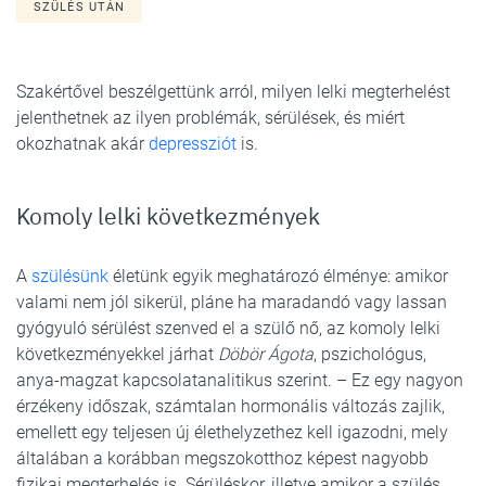
SZÜLÉS UTÁN
Szakértővel beszélgettünk arról, milyen lelki megterhelést
jelenthetnek az ilyen problémák, sérülések, és miért
okozhatnak akár
depressziót
is.
Komoly lelki következmények
A
szülésünk
életünk egyik meghatározó élménye: amikor
valami nem jól sikerül, pláne ha maradandó vagy lassan
gyógyuló sérülést szenved el a szülő nő, az komoly lelki
következményekkel járhat
Döbör Ágota
, pszichológus,
anya-magzat kapcsolatanalitikus szerint. – Ez egy nagyon
érzékeny időszak, számtalan hormonális változás zajlik,
emellett egy teljesen új élethelyzethez kell igazodni, mely
általában a korábban megszokotthoz képest nagyobb
fizikai megterhelés is. Sérüléskor, illetve amikor a szülés