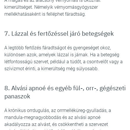
A magas és az alacsony vérnyomás is okozhat
kimerültséget. Némelyik vérnyomásgyógyszer
mellékhatásaként is felléphet fáradtság.
7. Lázzal és fertőzéssel járó betegségek
A legtöbb fertőzés fáradtságot és gyengeséget okoz,
különösen azok, amelyek lázzal is járnak. Ha a betegség
létfontosságú szervet, például a tüdőt, a csontvelőt vagy a
szívizmot érinti, a kimerültség még súlyosabb.
8. Alvási apnoé és egyéb fül-, orr-, gégészeti
panaszok
A krónikus orrdugulás, az orrmelléküreg-gyulladás, a
mandula-megnagyobbodás és az alvási apnoé
akadályozza az alvást, és csökkentheti a szervezet