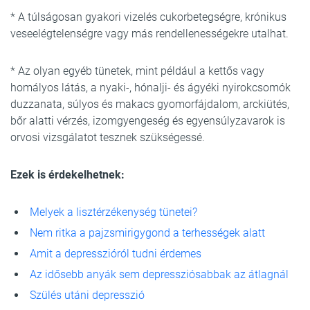
* A túlságosan gyakori vizelés cukorbetegségre, krónikus
veseelégtelenségre vagy más rendellenességekre utalhat.
* Az olyan egyéb tünetek, mint például a kettős vagy
homályos látás, a nyaki-, hónalji- és ágyéki nyirokcsomók
duzzanata, súlyos és makacs gyomorfájdalom, arckiütés,
bőr alatti vérzés, izomgyengeség és egyensúlyzavarok is
orvosi vizsgálatot tesznek szükségessé.
Ezek is érdekelhetnek:
Melyek a lisztérzékenység tünetei?
Nem ritka a pajzsmirigygond a terhességek alatt
Amit a depresszióról tudni érdemes
Az idősebb anyák sem depressziósabbak az átlagnál
Szülés utáni depresszió