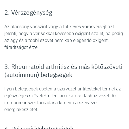
2. Vérszegénység
Az alacsony vasszint vagy a túl kevés vörösvérsejt azt
jelenti, hogy a vér sokkal kevesebb oxigént szállít, ha pedig
az agy és a többi szövet nem kap elegendő oxigént,
fáradtságot érzel.
3. Rheumatoid arthritisz és más kötőszöveti
(autoimmun) betegségek
Ilyen betegségek esetén a szervezet antitesteket termel az
egészséges szövetek ellen, ami károsodáshoz vezet. Az
immunrendszer támadása kimeríti a szervezet
energiakészletét.
4. Pajzsmirigybetegségek