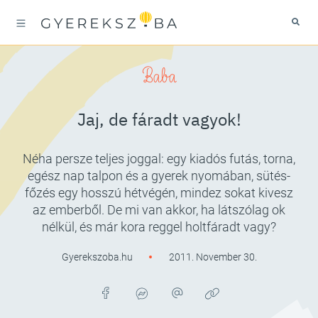
Baba
Jaj, de fáradt vagyok!
Néha persze teljes joggal: egy kiadós futás, torna,
egész nap talpon és a gyerek nyomában, sütés-
főzés egy hosszú hétvégén, mindez sokat kivesz
az emberből. De mi van akkor, ha látszólag ok
nélkül, és már kora reggel holtfáradt vagy?
Gyerekszoba.hu
2011. November 30.