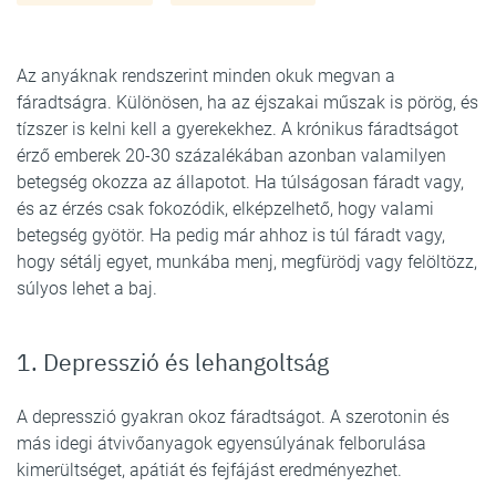
Az anyáknak rendszerint minden okuk megvan a
fáradtságra. Különösen, ha az éjszakai műszak is pörög, és
tízszer is kelni kell a gyerekekhez. A krónikus fáradtságot
érző emberek 20-30 százalékában azonban valamilyen
betegség okozza az állapotot. Ha túlságosan fáradt vagy,
és az érzés csak fokozódik, elképzelhető, hogy valami
betegség gyötör. Ha pedig már ahhoz is túl fáradt vagy,
hogy sétálj egyet, munkába menj, megfürödj vagy felöltözz,
súlyos lehet a baj.
1. Depresszió és lehangoltság
A depresszió gyakran okoz fáradtságot. A szerotonin és
más idegi átvivőanyagok egyensúlyának felborulása
kimerültséget, apátiát és fejfájást eredményezhet.