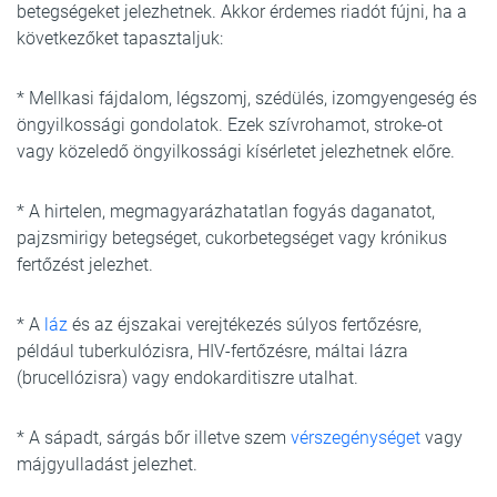
betegségeket jelezhetnek. Akkor érdemes riadót fújni, ha a
következőket tapasztaljuk:
* Mellkasi fájdalom, légszomj, szédülés, izomgyengeség és
öngyilkossági gondolatok. Ezek szívrohamot, stroke-ot
vagy közeledő öngyilkossági kísérletet jelezhetnek előre.
* A hirtelen, megmagyarázhatatlan fogyás daganatot,
pajzsmirigy betegséget, cukorbetegséget vagy krónikus
fertőzést jelezhet.
* A
láz
és az éjszakai verejtékezés súlyos fertőzésre,
például tuberkulózisra, HIV-fertőzésre, máltai lázra
(brucellózisra) vagy endokarditiszre utalhat.
* A sápadt, sárgás bőr illetve szem
vérszegénységet
vagy
májgyulladást jelezhet.