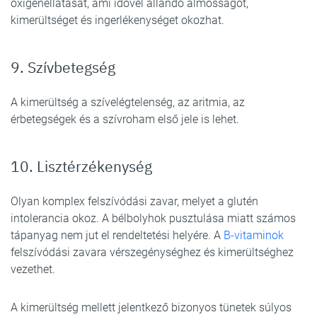
oxigénellátását, ami idővel állandó álmosságot,
kimerültséget és ingerlékenységet okozhat.
9. Szívbetegség
A kimerültség a szívelégtelenség, az aritmia, az
érbetegségek és a szívroham első jele is lehet.
10. Lisztérzékenység
Olyan komplex felszívódási zavar, melyet a glutén
intolerancia okoz. A bélbolyhok pusztulása miatt számos
tápanyag nem jut el rendeltetési helyére. A
B-vitaminok
felszívódási zavara vérszegénységhez és kimerültséghez
vezethet.
A kimerültség mellett jelentkező bizonyos tünetek súlyos