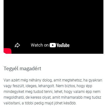
Tegyél magadért
Van azért még néhány dolog, amit megtehetsz, ha gyakran
vagy feszült, ideges, lehangolt. Nem biztos, hogy épp
mindegyiket meg tudod tenni, lehet, hogy valami épp nem
megoldható, de keress olyat, amit mihamarabb meg tudsz
valósítani, a többi pedig majd jöhet később.