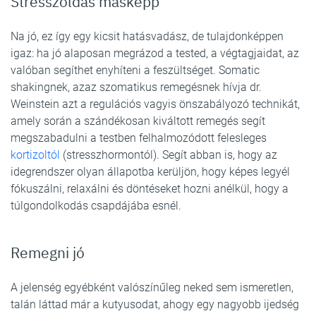
Stresszoldás másképp
Na jó, ez így egy kicsit hatásvadász, de tulajdonképpen
igaz: ha jó alaposan megrázod a tested, a végtagjaidat, az
valóban segíthet enyhíteni a feszültséget. Somatic
shakingnek, azaz szomatikus remegésnek hívja dr.
Weinstein azt a regulációs vagyis önszabályozó technikát,
amely során a szándékosan kiváltott remegés segít
megszabadulni a testben felhalmozódott felesleges
kortizoltól
(stresszhormontól). Segít abban is, hogy az
idegrendszer olyan állapotba kerüljön, hogy képes legyél
fókuszálni, relaxálni és döntéseket hozni anélkül, hogy a
túlgondolkodás csapdájába esnél.
Remegni jó
A jelenség egyébként valószínűleg neked sem ismeretlen,
talán láttad már a kutyusodat, ahogy egy nagyobb ijedség