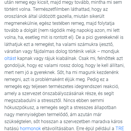
után remeg egy kicsit, majd megy tovább, mintha mi sem
történt volna. Természetfilmben láthattad, hogy az
oroszlánok által üldözött gazella, miután sikerült
megmenekülnie, egész testében remeg, majd folytatja
tovább a dolgát (nem rágódik még napokig azon, mi lett
volna, ha, esetleg mit is rontott el). De a pici gyerekeknél is
láthatjuk ezt a remegést, ha valami számukra ijesztő,
váratlan vagy fájdalmas dolog történik velük – mondjuk
oltást
kapnak vagy rájuk kiabálnak. Csak mi, felnőttek azt
gondoljuk, hogy ez valami rossz dolog, hogy le kell állítani,
mert nem jó a gyereknek. Sőt, ha mi magunk kezdenénk
remegni, azt is problémaként éljük meg. Pedig ez a
remegés egy teljesen természetes idegrendszeri reakció,
amely a szervezet önszabályozásának része, és segít
megszabadulni a stressztől. Nincs ebben semmi
hókuszpókusz, a remegés segít a stresszes állapotban
nagy mennyiségben termelődő, ám azután már
szükségtelen, sőt hosszan a szervezetben maradva káros
hatású
hormonok
eltávolításában. Erre épül például a
TRE