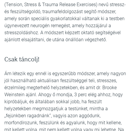
(Tension, Stress & Trauma Release Exercises) nevű stressz-
és feszültségoldó, traumafeldolgozást segítő módszer,
amely során speciális gyakorlatokkal váltanak ki a testben
úgynevezett neurogén remegést, amely hozzájárul a
stresszoldáshoz. A módszert képzett oktató segítségével
ajánlott elsajátítani, de utána önállóan végezhető.
Csak táncolj!
Ám létezik egy ennél is egyszerűbb módszer, amely nagyon
jól használható aktuálisan feszültséggel teli, stresszes,
érzelmileg megterhelő helyzetekben, és amit dr. Brooke
Weinstein ajánl. Ahogy ő mondja, 3 perc elég ahhoz, hogy
kipróbáljuk, és általában sokkal jobb, ha feszült
helyzetekben megmozgatjuk a testünket, mintha a
„fejünkben ragadnánk”, vagyis azon aggódunk,
morfondírozunk, feszülünk és agyalunk, hogy mit kellene,
mit kellett volna, mit nem kellett volna vagy mi lehetne. Na