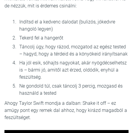
de nézzük, mit is érdemes csinálni:
Indítsd el a kedvenc dalodat (bulizós, jókedvre
hangoló legyen)
Tekerd fel a hangerőt
Táncolj úgy, hogy rázod, mozgatod az egész tested
– hagyd, hogy a térdeid és a könyökeid irányítsanak
Ha jól esik, sóhajts nagyokat, akár nyögdécselhetsz
is – bármi jó, amitől azt érzed, oldódik, enyhül a
feszültség.
Ne gondold túl, csak táncolj 3 percig, mozgasd és
használd a tested
Ahogy Taylor Swift mondja a dalban: Shake it off – ez
amúgy pont egy remek dal ahhoz, hogy kirázd magadból a
feszültséget.