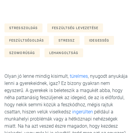
STRESSZOLDÁS
FESZÜLTSÉG LEVEZETÉSE
FESZÜLTSÉGOLDÁS
STRESSZ
IDEGESSÉG
SZOMORÚSÁG
LEHANGOLTSÁG
Olyan jó lenne mindig kisimult,
türelmes
, nyugodt anyukája
lenni a gyerekeidnek, igaz? Ez bizony gyakran nem
egyszerű. A gyerekek is beleteszik a magukét abba, hogy
néha pattanásig feszüljenek az idegeid, de az is előfordul,
hogy nekik semmi közük a feszkódhoz, mégis rajtuk
csattan, hiszen velük viselkedsz
ingerülten
például a
munkahelyi problémák vagy a hétköznapi nehézségek
miatt. Na ha azt veszed észre magadon, hogy kezdesz