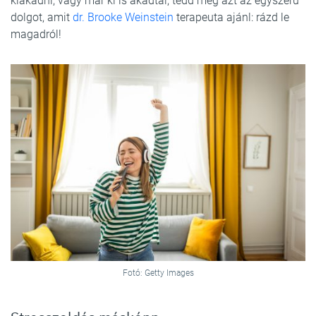
kiakadni, vagy már ki is akadtál, tedd meg azt az egyszerű
dolgot, amit
dr. Brooke Weinstein
terapeuta ajánl: rázd le
magadról!
Fotó: Getty Images