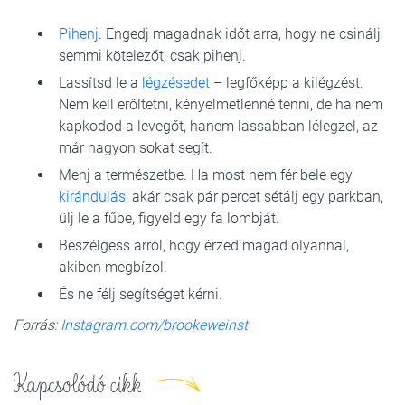
Pihenj
. Engedj magadnak időt arra, hogy ne csinálj
semmi kötelezőt, csak pihenj.
Lassítsd le a
légzésedet
– legfőképp a kilégzést.
Nem kell erőltetni, kényelmetlenné tenni, de ha nem
kapkodod a levegőt, hanem lassabban lélegzel, az
már nagyon sokat segít.
Menj a természetbe. Ha most nem fér bele egy
kirándulás
, akár csak pár percet sétálj egy parkban,
ülj le a fűbe, figyeld egy fa lombját.
Beszélgess arról, hogy érzed magad olyannal,
akiben megbízol.
És ne félj segítséget kérni.
Forrás:
Instagram.com/brookeweinst
Kapcsolódó cikk