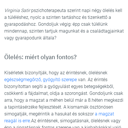
Virginia Satir
pszichoterapeuta szerint napi négy ölelés kell
a túléléshez, nyolc a szinten tartáshoz és tizenkettő a
gyarapodáshoz. Gondoljuk végig: épp csak túlélünk
mindennap, szinten tartjuk magunkat és a családtagjainkat
vagy gyarapodunk általa?
Ölelés: miért olyan fontos?
Kísérletek bizonyítják, hogy az érintésnek, ölelésnek
egészségmegőrző, gyógyító szerepe
van. Az érintés
bizonyítottan segíti a gyógyulást egyes betegségekből,
csökkenti a fájdalmat, oldja a szorongást. Gondoljunk csak
arra, hogy a magzat a méhen belül már a 8.héten megkezdi
a tapintásérzéke fejlesztését. A kismamák ösztönösen
simogatják, megérintik a hasukat és sokszor
a magzat
reagál is erre
.Az érintésnek, simogatásnak, ölelésnek vagy
épp a ringatásnak fontos szerepe van a kisbabánkkal való