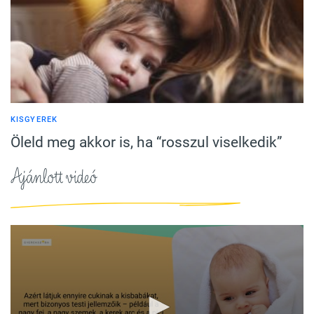
KISGYEREK
Öleld meg akkor is, ha “rosszul viselkedik”
Ajánlott videó