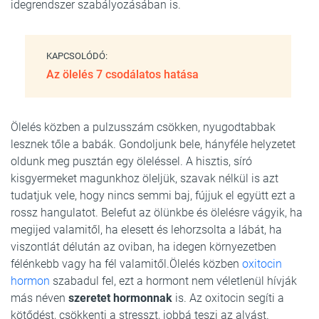
idegrendszer szabályozásában is.
KAPCSOLÓDÓ:
Az ölelés 7 csodálatos hatása
Ölelés közben a pulzusszám csökken, nyugodtabbak
lesznek tőle a babák. Gondoljunk bele, hányféle helyzetet
oldunk meg pusztán egy öleléssel. A hisztis, síró
kisgyermeket magunkhoz öleljük, szavak nélkül is azt
tudatjuk vele, hogy nincs semmi baj, fújjuk el együtt ezt a
rossz hangulatot. Belefut az ölünkbe és ölelésre vágyik, ha
megijed valamitől, ha elesett és lehorzsolta a lábát, ha
viszontlát délután az oviban, ha idegen környezetben
félénkebb vagy ha fél valamitől.Ölelés közben
oxitocin
hormon
szabadul fel, ezt a hormont nem véletlenül hívják
más néven
szeretet hormonnak
is. Az oxitocin segíti a
kötődést, csökkenti a stresszt, jobbá teszi az alvást.