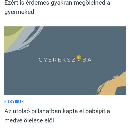
Ezért is érdemes gyakran megölelned a
gyermeked
KISGYEREK
Az utolsó pillanatban kapta el babáját a
medve ölelése elől