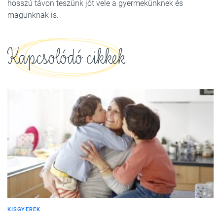
hosszú távon teszünk jót vele a gyermekünknek és
magunknak is.
Kapcsolódó cikkek
KISGYEREK