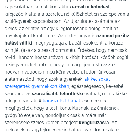
kapcsolatban, a testi kontaktus
erősíti a kötődést
,
kifejeződik általa a szeretet, nélkülözhetetlen szerepe van a
szülő-gyerek kapcsolatban. Az újszülöttek számára az
ölelés, az érintés az egyik legfontosabb dolog, amit az
anyukájuktól kaphatnak. Az ölelés ugyanis
azonnal pozitív
hatást vált ki
, megnyugtatja a babát, csökkenti a kortizol
szintjét (azaz a stresszhormonét). Érdekes, hogy nemcsak
rövid-, hanem hosszú távon is kifejti hatását: később segíti
a kisgyermeket abban, hogyan reagáljon a stresszre,
hogyan nyugodjon meg könnyebben.Tudományosan
alátámasztott, hogy azok a gyerekek,
akiket sokat
szeretgettek gyermekkorukban
, egészségesebb, kevésbé
szorongó és
szociálisabb felnőttekké
válnak, mint akikkel
ridegen bántak. A
koraszülött babák
esetében is
megfigyelték, hogy a testi kontaktusnak, az érintésnek
gyógyító ereje van, gondoljunk csak a mára már
szerencsére széles körben elterjedt
kenguruzásra
. Az
ölelésnek az agyfejlődésére is hatása van, fontosak az