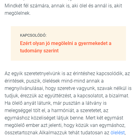
Mindkét fél számára, annak is, aki ölel és annál is, akit
megölelnek.
KAPCSOLÓDÓ:
Ezért olyan jó megölelni a gyermekedet a
tudomány szerint
Az egyik szeretetnyelvünk is az érintéshez kapcsolódik, az
érintések, puszik, ölelések mind-mind annak a
megnyilvánulásai, hogy szeretve vagyunk, szavak nélkül is
tudjuk, érezzük az együttérzést, a kapcsolatot, a bizalmat.
Ha ölelő anyát látunk, már pusztán a látvány is
melegséggel tölt el, a harmóniát, a szeretetet, az
egymáshoz közeliséget látjuk benne. Mert két egymást
megölelő ember azt jelenti, hogy közük van egymáshoz,
összetartoznak.Alkalmazzuk tehát tudatosan az
ölelést
,