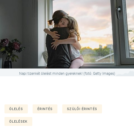
Napi tizenkét ölelést minden gyereknek! (fotó: Getty Images)
ÖLELÉS
ÉRINTÉS
SZÜLŐI ÉRINTÉS
ÖLELÉSEK