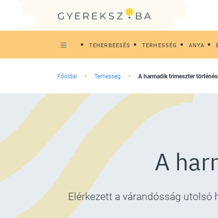
TEHERBEESÉS
TERHESSÉG
ANYA
Főoldal
Terhesség
A harmadik trimeszter történés
A har
Elérkezett a várandósság utolsó 