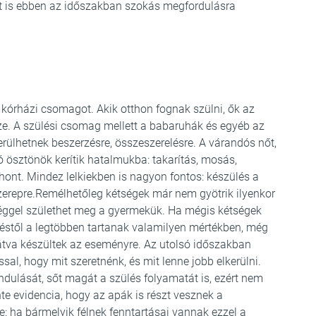
kat is ebben az időszakban szokás megfordulásra
órházi csomagot. Akik otthon fognak szülni, ők az
ze. A szülési csomag mellett a babaruhák és egyéb az
erülhetnek beszerzésre, összeszerelésre. A várandós nőt,
ó ösztönök kerítik hatalmukba: takarítás, mosás,
hont. Mindez lelkiekben is nagyon fontos: készülés a
erepre.Remélhetőleg kétségek már nem gyötrik ilyenkor
tséggel születhet meg a gyermekük. Ha mégis kétségek
züléstől a legtöbben tartanak valamilyen mértékben, még
llátva készültek az eseményre. Az utolsó időszakban
ssal, hogy mit szeretnénk, és mit lenne jobb elkerülni.
dulását, sőt magát a szülés folyamatát is, ezért nem
e evidencia, hogy az apák is részt vesznek a
e: ha bármelyik félnek fenntartásai vannak ezzel a