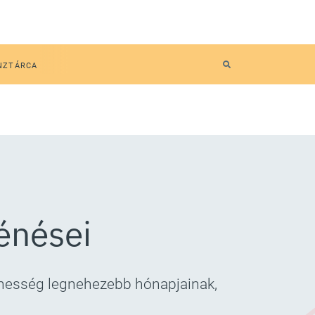
NZTÁRCA
énései
erhesség legnehezebb hónapjainak,