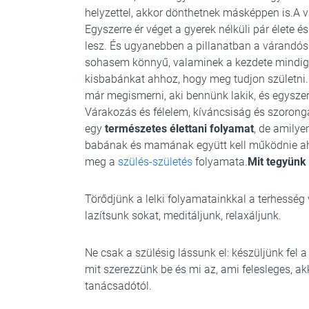
helyzettel, akkor dönthetnek másképpen is.A
Egyszerre ér véget a gyerek nélküli pár élete 
lesz. És ugyanebben a pillanatban a várandóss
sohasem könnyű, valaminek a kezdete mindig eg
kisbabánkat ahhoz, hogy meg tudjon születni.
már megismerni, aki bennünk lakik, és egyszer
Várakozás és félelem, kíváncsiság és szorong
egy
természetes élettani folyamat
, de amilye
babának és mamának együtt kell működnie ah
meg a
szülés-születés
folyamata.
Mit tegyün
Törődjünk a lelki folyamatainkkal a terhesség
lazítsunk sokat, meditáljunk, relaxáljunk.
Ne csak a szülésig lássunk el: készüljünk fel 
mit szerezzünk be és mi az, ami felesleges, a
tanácsadótól.