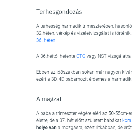
Terhesgondozás
A terhesség harmadik trimeszterében, hasonló
32.héten, vérkép és vizeletvizsgálat is történi
36. héten
.
A 36.héttől hetente
CTG
vagy NST vizsgálatra k
Ebben az időszakban sokan már nagyon kíváncsi
ezért a 3D, 4D babamozit érdemes a harmadik tr
A magzat
A baba a trimeszter végére eléri az 50-55cm-er
életre, de a 37. hét előtt született babákat
kora
helye van
a mozgásra, ezért ritkábban, de erő