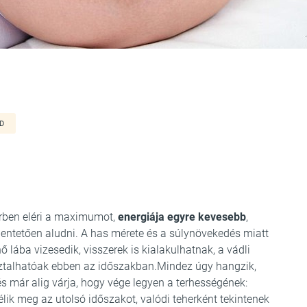
D
erben eléri a maximumot,
energiája egyre kevesebb
,
entetően aludni. A has mérete és a súlynövekedés miatt
ő lába vizesedik, visszerek is kialakulhatnak, a vádli
asztalhatóak ebben az időszakban.Mindez úgy hangzik,
 már alig várja, hogy vége legyen a terhességének:
lik meg az utolsó időszakot, valódi teherként tekintenek