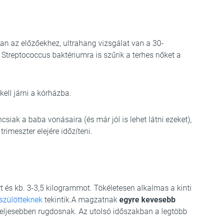
an az előzőekhez, ultrahang vizsgálat van a 30-
k. Streptococcus baktériumra is szűrik a terhes nőket a
ell járni a kórházba.
ak a baba vonásaira (és már jól is lehet látni ezeket),
imeszter elejére időzíteni.
t és kb. 3-3,5 kilogrammot. Tökéletesen alkalmas a kinti
szülötteknek
tekintik.A magzatnak
egyre kevesebb
teljesebben rugdosnak. Az utolsó időszakban a legtöbb