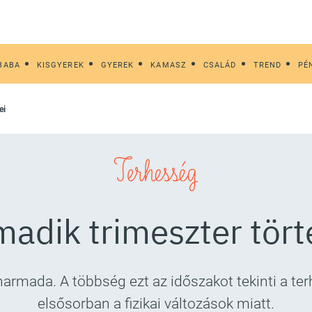
BABA
KISGYEREK
GYEREK
KAMASZ
CSALÁD
TREND
PÉ
ei
Terhesség
madik trimeszter tört
harmada. A többség ezt az időszakot tekinti a t
elsősorban a fizikai változások miatt.