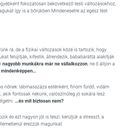
gyébként fokozatosan bekövetkező testi változásokhoz,
agukat így is a bőrükben.Mindenesetre az egész test
k rá, de a fizikai változások közé is tartozik, hogy
at felújítják, kifestik, átrendezik, bababaráttá alakítják
an
nagyobb munkákra már ne vállalkozzon
, ne ő álljon a
g mindenképpen…
s nőnek: lábmasszázs esténként, finom fürdő, vidám
 akik fontosak nekünk, valószínűleg jó sokára lesz
lgetni.
…és mit biztosan nem?
k és ezt nagyon jól is teszi: kerüljük a stresszt, a
llemetlenül érezzük magunkat.