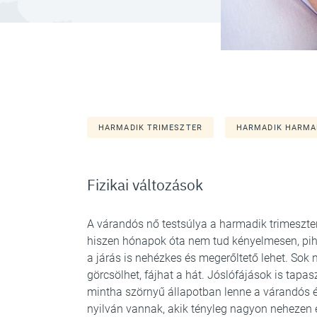
HARMADIK TRIMESZTER
HARMADIK HARMA
Fizikai változások
A várandós nő testsúlya a harmadik trimeszt
hiszen hónapok óta nem tud kényelmesen, pih
a járás is nehézkes és megerőltető lehet. Sok n
görcsölhet, fájhat a hát. Jóslófájások is tap
mintha szörnyű állapotban lenne a várandós és
nyilván vannak, akik tényleg nagyon nehezen é