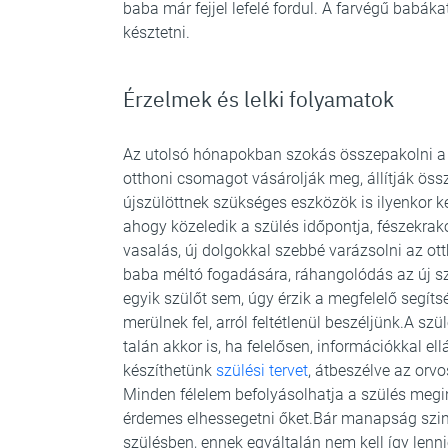
baba már fejjel lefelé fordul. A farvégű babá
késztetni.
Érzelmek és lelki folyamatok
Az utolsó hónapokban szokás összepakolni a k
otthoni csomagot vásárolják meg, állítják öss
újszülöttnek szükséges eszközök is ilyenkor k
ahogy közeledik a szülés időpontja, fészekrak
vasalás, új dolgokkal szebbé varázsolni az ott
baba méltó fogadására, ráhangolódás az új sz
egyik szülőt sem, úgy érzik a megfelelő segí
merülnek fel, arról feltétlenül beszéljünk.A s
talán akkor is, ha felelősen, információkkal e
készíthetünk
szülési tervet
, átbeszélve az orvo
Minden félelem befolyásolhatja a szülés megin
érdemes elhessegetni őket.Bár manapság szint
szülésben, ennek egyáltalán nem kell így lenni