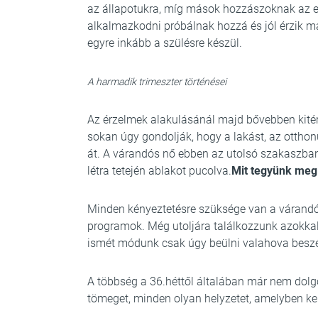
az állapotukra, míg mások hozzászoknak az e
alkalmazkodni próbálnak hozzá és jól érzik m
egyre inkább a szülésre készül.
A harmadik trimeszter történései
Az érzelmek alakulásánál majd bővebben kitérün
sokan úgy gondolják, hogy a lakást, az otthonuk
át. A várandós nő ebben az utolsó szakaszb
létra tetején ablakot pucolva.
Mit tegyünk me
Minden kényeztetésre szüksége van a várandó
programok. Még utoljára találkozzunk azokkal,
ismét módunk csak úgy beülni valahova beszé
A többség a 36.héttől általában már nem dolgozi
tömeget, minden olyan helyzetet, amelyben ke