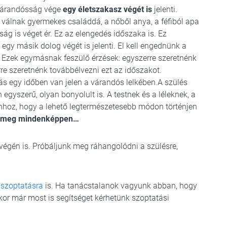
 várandósság vége
egy életszakasz végét is
jelenti.
és válnak gyermekes családdá, a nőből anya, a féfiból apa
ág is véget ér. Ez az elengedés időszaka is. Ez
y másik dolog végét is jelenti. El kell engednünk a
 Ezek egymásnak feszülő érzések: egyszerre szeretnénk
re szeretnénk továbbélvezni ezt az időszakot.
ás egy időben van jelen a várandós lelkében.A szülés
n egyszerű, olyan bonyolult is. A testnek és a léleknek, a
hoz, hogy a lehető legtermészetesebb módon történjen
k meg mindenképpen…
 végén is. Próbáljunk meg ráhangolódni a szülésre,
a
szoptatásra
is. Ha tanácstalanok vagyunk abban, hogy
kkor már most is segítséget kérhetünk szoptatási