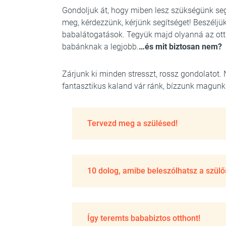
Gondoljuk át, hogy miben lesz szükségünk seg
meg, kérdezzünk, kérjünk segítséget! Beszéljü
babalátogatások. Tegyük majd olyanná az otth
babánknak a legjobb.
…és mit biztosan nem?
Zárjunk ki minden stresszt, rossz gondolatot. 
fantasztikus kaland vár ránk, bízzunk magunk
Tervezd meg a szülésed!
10 dolog, amibe beleszólhatsz a szül
Így teremts bababiztos otthont!