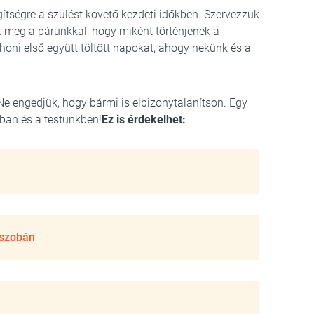
ítségre a szülést követő kezdeti időkben. Szervezzük
k meg a párunkkal, hogy miként történjenek a
oni első együtt töltött napokat, ahogy nekünk és a
Ne engedjük, hogy bármi is elbizonytalanítson. Egy
ban és a testünkben!
Ez is érdekelhet:
őszobán