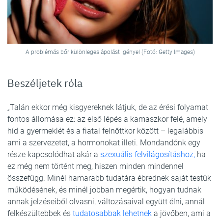
A problémás bőr különleges ápolást igényel (Fotó: Getty Images)
Beszéljetek róla
„Talán ekkor még kisgyereknek látjuk, de az érési folyamat
fontos állomása ez: az első lépés a kamaszkor felé, amely
híd a gyermeklét és a fiatal felnőttkor között – legalábbis
ami a szervezetet, a hormonokat illeti. Mondandónk egy
része kapcsolódhat akár a
szexuális felvilágosításhoz,
ha
ez még nem történt meg, hiszen minden mindennel
összefügg. Minél hamarabb tudatára ébrednek saját testük
működésének, és minél jobban megértik, hogyan tudnak
annak jelzéseiből olvasni, változásaival együtt élni, annál
felkészültebbek és
tudatosabbak lehetnek
a jövőben, ami a