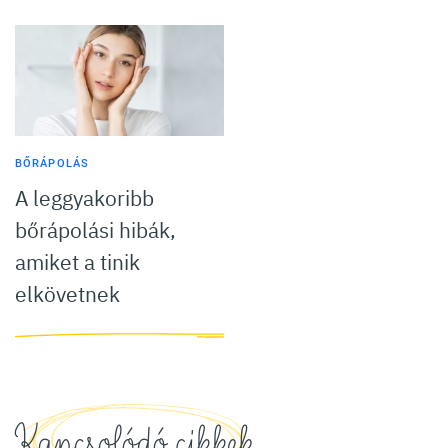
BŐRÁPOLÁS
A leggyakoribb
bőrápolási hibák,
amiket a tinik
elkövetnek
Kapcsolódó cikkek