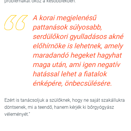
problémákat okoz a későbbiekben.
A korai megjelenésű
pattanások súlyosabb,
serdülőkori gyulladásos akné
előhírnöke is lehetnek, amely
maradandó hegeket hagyhat
maga után, ami igen negatív
hatással lehet a fiatalok
énképére, önbecsülésére.
Ezért is tanácsoljuk a szülőknek, hogy ne saját szakállukra
döntsenek, mi a teendő, hanem kérjék ki bőrgyógyász
véleményét.”