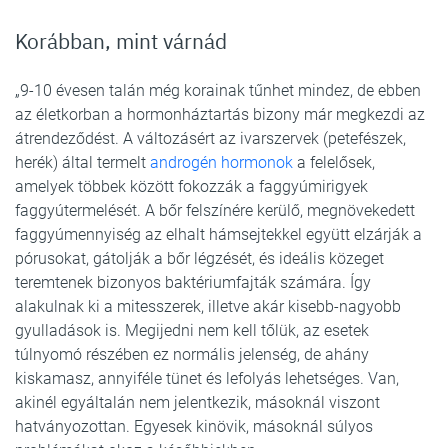
Korábban, mint várnád
„9-10 évesen talán még korainak tűnhet mindez, de ebben
az életkorban a hormonháztartás bizony már megkezdi az
átrendeződést. A változásért az ivarszervek (petefészek,
herék) által termelt
androgén hormonok
a felelősek,
amelyek többek között fokozzák a faggyúmirigyek
faggyútermelését. A bőr felszínére kerülő, megnövekedett
faggyúmennyiség az elhalt hámsejtekkel együtt elzárják a
pórusokat, gátolják a bőr légzését, és ideális közeget
teremtenek bizonyos baktériumfajták számára. Így
alakulnak ki a mitesszerek, illetve akár kisebb-nagyobb
gyulladások is. Megijedni nem kell tőlük, az esetek
túlnyomó részében ez normális jelenség, de ahány
kiskamasz, annyiféle tünet és lefolyás lehetséges. Van,
akinél egyáltalán nem jelentkezik, másoknál viszont
hatványozottan. Egyesek kinövik, másoknál súlyos