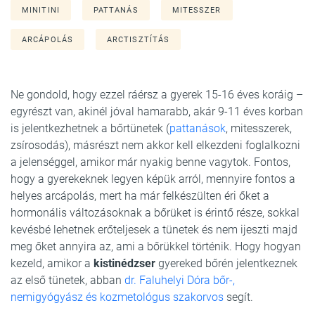
MINITINI
PATTANÁS
MITESSZER
ARCÁPOLÁS
ARCTISZTÍTÁS
Ne gondold, hogy ezzel ráérsz a gyerek 15-16 éves koráig –
egyrészt van, akinél jóval hamarabb, akár 9-11 éves korban
is jelentkezhetnek a bőrtünetek (
pattanások
, mitesszerek,
zsírosodás), másrészt nem akkor kell elkezdeni foglalkozni
a jelenséggel, amikor már nyakig benne vagytok. Fontos,
hogy a gyerekeknek legyen képük arról, mennyire fontos a
helyes arcápolás, mert ha már felkészülten éri őket a
hormonális változásoknak a bőrüket is érintő része, sokkal
kevésbé lehetnek erőteljesek a tünetek és nem ijeszti majd
meg őket annyira az, ami a bőrükkel történik. Hogy hogyan
kezeld, amikor a
kistinédzser
gyereked bőrén jelentkeznek
az első tünetek, abban
dr. Faluhelyi Dóra bőr-,
nemigyógyász és kozmetológus szakorvos
segít.