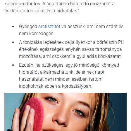
különösen fontos. A betartandó három fő mozzanat a
tisztítás, a tonizálás és a hidratálás.”
Gyengéd
arctisztítót
válasszunk, ami nem szárít és
nem komedogén.
A tonizálás lépésének célja ilyenkor a bőrfelszín PH
értékének egészséges, enyhén savas tartományba
mozdítása, ami csökkenti a gyulladás kockázatát.
Ezután, ha szükséges, egy jó minőségű, könnyed
hidratálót alkalmazhatunk, de ennek napi
használatát nem minden esetben tartom
indokoltnak ebben a korosztályban.