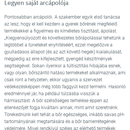
Legyen saját arcápolója
Pontosabban arcápolói. A szakember egyik első tanácsa
az lesz, hogy el kell kezdeni a gyerek bőrének megfelelő
termékekkel a figyelmes és kíméletes tisztítást, ápolást.
„Kiegyensúlyozott és következetes bőrápolással tehetünk a
legtöbbet a tüneteket enyhítéséért, ezzel megelőzve a
gyulladásos állapot (és az azt követő hegek) kialakulását,
mégpedig az erre kifejlesztett, gyengéd készítmények
segítségével. Sokan ilyenkor a túltisztítás hibájába esnek,
vagy olyan, bőrszárító hatású termékeket alkalmaznak, ami
csak ront a helyzeten, ekkor ugyanis a szervezet
védekezésképpen még több faggyút kezd termelni. Hasonló
eredménnyel jár, ha például túlzásba visszük a
hámlasztást. A bőr szélsőséges terhelése éppen az
ellenkezőjét fogja kiváltani annak, mint amit szeretnénk.
Törekednünk kell tehát a bőr egészséges, inkább savas pH-
tartományának megtartására és a bőr barrierrétegének
védelmére. Mivel rendkívül széles az elérhető termékek