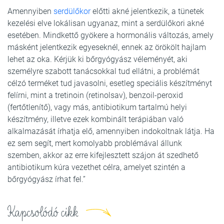
Amennyiben
serdülőkor
előtti akné jelentkezik, a tünetek
kezelési elve lokálisan ugyanaz, mint a serdülőkori akné
esetében. Mindkettő gyökere a hormonális változás, amely
másként jelentkezik egyeseknél, ennek az örökölt hajlam
lehet az oka. Kérjük ki bőrgyógyász véleményét, aki
személyre szabott tanácsokkal tud ellátni, a problémát
célzó terméket tud javasolni, esetleg speciális készítményt
felírni, mint a tretinoin (retinolsav), benzoil-peroxid
(fertőtlenítő), vagy más, antibiotikum tartalmú helyi
készítmény, illetve ezek kombinált terápiában való
alkalmazását írhatja elő, amennyiben indokoltnak látja. Ha
ez sem segít, mert komolyabb problémával állunk
szemben, akkor az erre kifejlesztett szájon át szedhető
antibiotikum kúra vezethet célra, amelyet szintén a
bőrgyógyász írhat fel.”
Kapcsolódó cikk