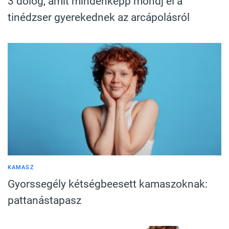
3 dolog, amit mindenképp mondj el a
tinédzser gyerekednek az arcápolásról
KAMASZ
Gyorssegély kétségbeesett kamaszoknak:
pattanástapasz