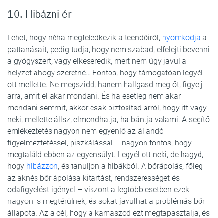
10. Hibázni ér
Lehet, hogy néha megfeledkezik a teendőiről,
nyomkodja
a
pattanásait, pedig tudja, hogy nem szabad, elfelejti bevenni
a gyógyszert, vagy elkeseredik, mert nem úgy javul a
helyzet ahogy szeretné… Fontos, hogy támogatóan legyél
ott mellette. Ne megszidd, hanem hallgasd meg őt, figyelj
arra, amit el akar mondani. És ha esetleg nem akar
mondani semmit, akkor csak biztosítsd arról, hogy itt vagy
neki, mellette állsz, elmondhatja, ha bántja valami. A segítő
emlékeztetés nagyon nem egyenlő az állandó
figyelmeztetéssel, piszkálással – nagyon fontos, hogy
megtaláld ebben az egyensúlyt. Legyél ott neki, de hagyd,
hogy
hibázzon
, és tanuljon a hibákból. A bőrápolás, főleg
az aknés bőr ápolása kitartást, rendszerességet és
odafigyelést igényel – viszont a legtöbb esetben ezek
nagyon is megtérülnek, és sokat javulhat a problémás bőr
állapota. Az a cél, hogy a kamaszod ezt megtapasztalja, és