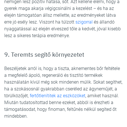
nemigen lesz pozitív hatása, sőt. Azt kellene elérni, hogy a
gyerek maga akarja végigcsinálni a kezelést – és ha az
elején támogatóan állsz mellette, az eredményeket látva
erre jó esély lesz. Viszont ha túlzott
szigorral
és állandó
nyaggatással az elején elveszed tőle a kedvét, jóval kisebb
lesz a sikeres terápia eredménye.
9. Teremts segítő környezetet
Beszéljetek arról is, hogy a tiszta, aknementes bőr feltétele
a megfelelő ápoló, regeneráló és tisztító termékek
használatán kívül még sok mindenen múlik. Sokat segíthet,
ha a szokásosnál gyakrabban cseréled az ágyneműjét, a
törülközőjét,
fertőtlenítitek az eszközöket
, amiket használ.
Miután tudatosítottad benne ezeket, abból is érezheti a
támogatásodat, hogy finoman, feltűnés nélkül segíted őt
mindebben.