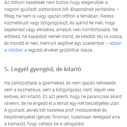
Az otthoni kezelések nem biztos, hogy elegendőek a
nagyon gyulladt, pattanásos bőr állapotának javítására –
főleg, ha nem is vagy igazán otthon a témában. Keress
kozmetikust vagy bőrgyógyászt, és ajánld fel neki, hogy
bejelented vagy elkíséred, amelyik neki komfortosabb. Ne
erőltesd, ha kapásból nemet mond, de később térj rá vissza,
és mondd el neki, mennyit segíthet egy szakember –
ebben
a cikkben
a legjobb érveket gyűjtöttük össze.
5. Legyél gyengéd, de kitartó
Ha zárkózottabb a gyermeked, és nem igazán lelkesedik
sem a kozmetikus, sem a bőrgyógyász iránt, legyél vele
kedves, ám kitartó. Ez azt jelenti, hogy ne paranccsal akard
rávenni, de ne engedd el a témát egy-két beszélgetés után.
A gyulladt, aknés bőr kezelése profi módszereket és
készítményeket igényel, finoman, tudatosan terelgesd arra
a kamaszt, hogy vállalja be a látogatást.