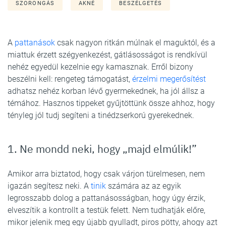
SZORONGÁS
AKNÉ
BESZÉLGETÉS
A
pattanások
csak nagyon ritkán múlnak el maguktól, és a
miattuk érzett szégyenkezést, gátlásosságot is rendkívül
nehéz egyedül kezelnie egy kamasznak. Erről bizony
beszélni kell: rengeteg támogatást,
érzelmi megerősítést
adhatsz nehéz korban lévő gyermekednek, ha jól állsz a
témához. Hasznos tippeket gyűjtöttünk össze ahhoz, hogy
tényleg jól tudj segíteni a tinédzserkorú gyerekednek.
1. Ne mondd neki, hogy „majd elmúlik!”
Amikor arra biztatod, hogy csak várjon türelmesen, nem
igazán segítesz neki. A
tinik
számára az az egyik
legrosszabb dolog a pattanásosságban, hogy úgy érzik,
elveszítik a kontrollt a testük felett. Nem tudhatják előre,
mikor jelenik meg egy újabb gyulladt, piros pötty, ahogy azt