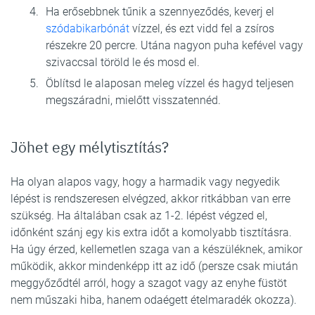
Ha erősebbnek tűnik a szennyeződés, keverj el
szódabikarbónát
vízzel, és ezt vidd fel a zsíros
részekre 20 percre. Utána nagyon puha kefével vagy
szivaccsal töröld le és mosd el.
Öblítsd le alaposan meleg vízzel és hagyd teljesen
megszáradni, mielőtt visszatennéd.
Jöhet egy mélytisztítás?
Ha olyan alapos vagy, hogy a harmadik vagy negyedik
lépést is rendszeresen elvégzed, akkor ritkábban van erre
szükség. Ha általában csak az 1-2. lépést végzed el,
időnként szánj egy kis extra időt a komolyabb tisztításra.
Ha úgy érzed, kellemetlen szaga van a készüléknek, amikor
működik, akkor mindenképp itt az idő (persze csak miután
meggyőződtél arról, hogy a szagot vagy az enyhe füstöt
nem műszaki hiba, hanem odaégett ételmaradék okozza).