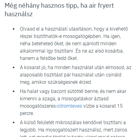
Még néhány hasznos tipp, ha air fryert
használsz
Olvasd el a használati utasításon, hogy a kivehető
részei tisztíthatók-e mosogatógépben. Ha igen,
néha beteheted őket, de nem ajánlott minden
alkalommal így tisztítani. És ne az alsó kosárba,
hanem a felsőbe tedd őket.
A kosarat jó, ha minden használat után elmosod, az
alaposabb tisztítást pár használat után csináld
meg, amikor szükségesnek érzed.
Ha halat vagy bacont sütöttél benne, és nem akar
kimenni a szaga, a mosogatáskor áztasd
mosogatószeres-
citromleves
vízbe a kosarat 15
percre.
A külső felületét mikroszálas kendővel tisztítani a
legjobb. Ha mosogatószert használsz, mert zsíros