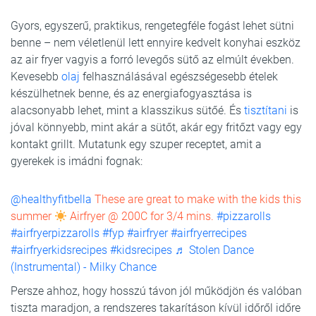
Gyors, egyszerű, praktikus, rengetegféle fogást lehet sütni
benne – nem véletlenül lett ennyire kedvelt konyhai eszköz
az air fryer vagyis a forró levegős sütő az elmúlt években.
Kevesebb
olaj
felhasználásával egészségesebb ételek
készülhetnek benne, és az energiafogyasztása is
alacsonyabb lehet, mint a klasszikus sütőé. És
tisztítani
is
jóval könnyebb, mint akár a sütőt, akár egy fritőzt vagy egy
kontakt grillt. Mutatunk egy szuper receptet, amit a
gyerekek is imádni fognak:
@healthyfitbella
These are great to make with the kids this
summer
Airfryer @ 200C for 3/4 mins.
#pizzarolls
#airfryerpizzarolls
#fyp
#airfryer
#airfryerrecipes
#airfryerkidsrecipes
#kidsrecipes
♬ Stolen Dance
(Instrumental) - Milky Chance
Persze ahhoz, hogy hosszú távon jól működjön és valóban
tiszta maradjon, a rendszeres takarításon kívül időről időre