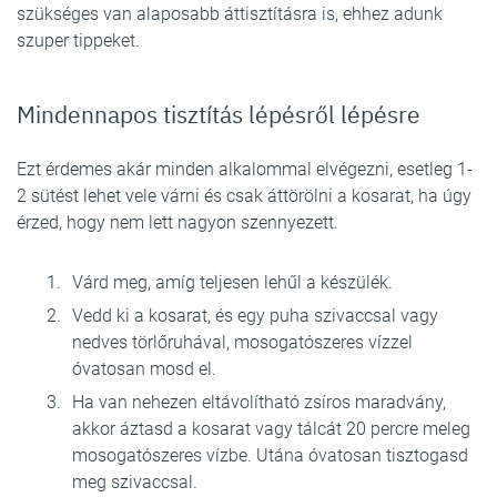
szükséges van alaposabb áttisztításra is, ehhez adunk
szuper tippeket.
Mindennapos tisztítás lépésről lépésre
Ezt érdemes akár minden alkalommal elvégezni, esetleg 1-
2 sütést lehet vele várni és csak áttörölni a kosarat, ha úgy
érzed, hogy nem lett nagyon szennyezett.
Várd meg, amíg teljesen lehűl a készülék.
Vedd ki a kosarat, és egy puha szivaccsal vagy
nedves törlőruhával, mosogatószeres vízzel
óvatosan mosd el.
Ha van nehezen eltávolítható zsíros maradvány,
akkor áztasd a kosarat vagy tálcát 20 percre meleg
mosogatószeres vízbe. Utána óvatosan tisztogasd
meg szivaccsal.