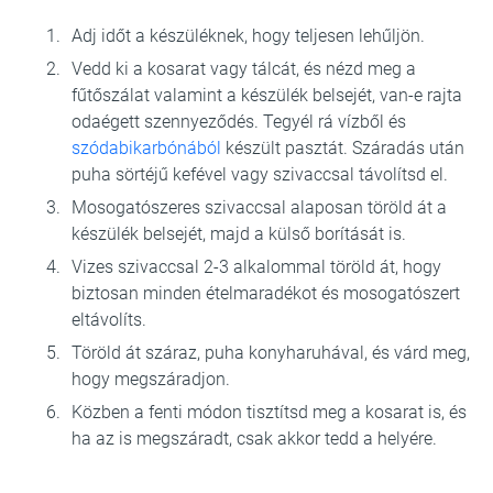
Adj időt a készüléknek, hogy teljesen lehűljön.
Vedd ki a kosarat vagy tálcát, és nézd meg a
fűtőszálat valamint a készülék belsejét, van-e rajta
odaégett szennyeződés. Tegyél rá vízből és
szódabikarbónából
készült pasztát. Száradás után
puha sörtéjű kefével vagy szivaccsal távolítsd el.
Mosogatószeres szivaccsal alaposan töröld át a
készülék belsejét, majd a külső borítását is.
Vizes szivaccsal 2-3 alkalommal töröld át, hogy
biztosan minden ételmaradékot és mosogatószert
eltávolíts.
Töröld át száraz, puha konyharuhával, és várd meg,
hogy megszáradjon.
Közben a fenti módon tisztítsd meg a kosarat is, és
ha az is megszáradt, csak akkor tedd a helyére.