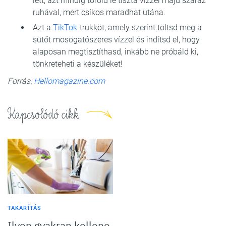
lett, azt mindig töröld le tiszta vízzel majd száraz
ruhával, mert csíkos maradhat utána.
Azt a
TikTok
-trükköt, amely szerint töltsd meg a
sütőt mosogatószeres vízzel és indítsd el, hogy
alaposan megtisztíthasd, inkább ne próbáld ki,
tönkreteheti a készüléket!
Forrás:
Hellomagazine.com
Kapcsolódó cikk
TAKARÍTÁS
Ilyen gyakran kellene