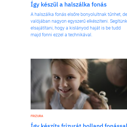
Így készül a halszálka fonás
A halszálka fonás elsőre bonyolultnak tűnhet, d
valójában nagyon egyszerű elkészíteni. Segítün
elsajátítani, hogy a kislányod haját is be tudd
majd fonni ezzel a technikával.
FRIZURA
Így készíts frizurát holland fonássa