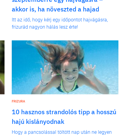
akkor is, ha növeszted a hajad
Itt az idő, hogy kérj egy időpontot hajvágásra,
frizurád nagyon hálás lesz érte!
FRIZURA
10 hasznos strandolós tipp a hosszú
hajú kislányodnak
Hogy a pancsolással töltött nap után ne legyen