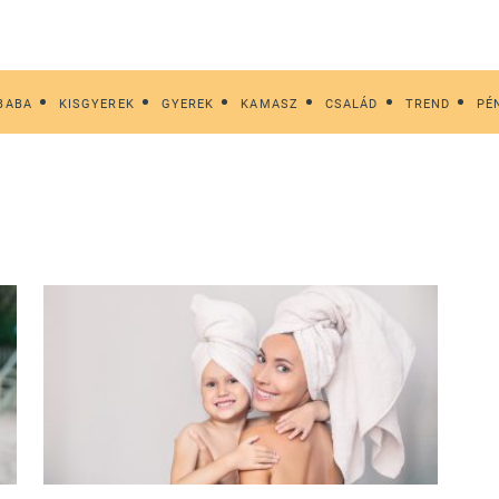
BABA
KISGYEREK
GYEREK
KAMASZ
CSALÁD
TREND
PÉ