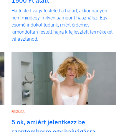
1500 Ft alatt
Ha fested vagy festeted a hajad, akkor nagyon
nem mindegy, milyen sampont használsz. Egy
csomó indokot tudunk, miért érdemes
kimondottan festett hajra kifejlesztett termékeket
választanod.
FRIZURA
5 ok, amiért jelentkezz be
szeptemberre egy hajvágásra –