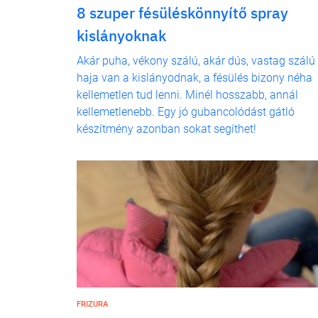
8 szuper fésüléskönnyítő spray
kislányoknak
Akár puha, vékony szálú, akár dús, vastag szálú
haja van a kislányodnak, a fésülés bizony néha
kellemetlen tud lenni. Minél hosszabb, annál
kellemetlenebb. Egy jó gubancolódást gátló
készítmény azonban sokat segíthet!
FRIZURA