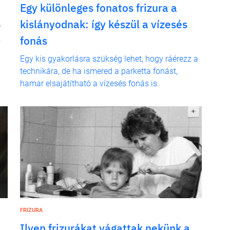
Egy különleges fonatos frizura a
kislányodnak: így készül a vízesés
e
k
fonás
Egy kis gyakorlásra szükség lehet, hogy ráérezz a
technikára, de ha ismered a parketta fonást,
hamar elsajátítható a vízesés fonás is.
FRIZURA
l
Ilyen frizurákat vágattak nekünk a