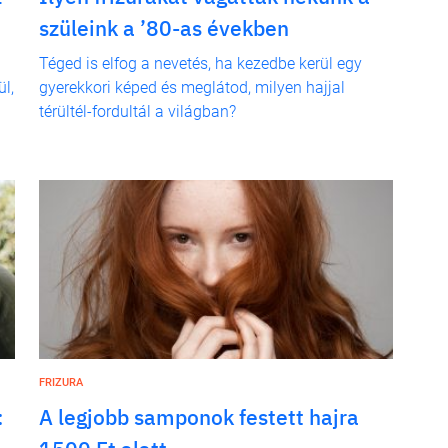
szüleink a ’80-as években
Téged is elfog a nevetés, ha kezedbe kerül egy
l,
gyerekkori képed és meglátod, milyen hajjal
térültél-fordultál a világban?
FRIZURA
:
A legjobb samponok festett hajra