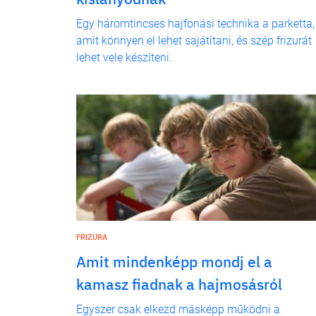
Egy háromtincses hajfonási technika a parketta,
amit könnyen el lehet sajátítani, és szép frizurát
lehet vele készíteni.
FRIZURA
Amit mindenképp mondj el a
kamasz fiadnak a hajmosásról
Egyszer csak elkezd másképp működni a