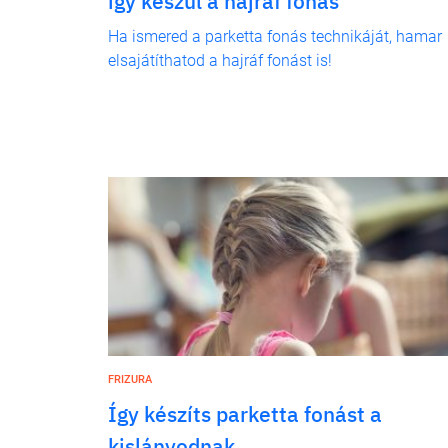
így készül a hajráf fonás
Ha ismered a parketta fonás technikáját, hamar
elsajátíthatod a hajráf fonást is!
FRIZURA
Így készíts parketta fonást a
kislányodnak