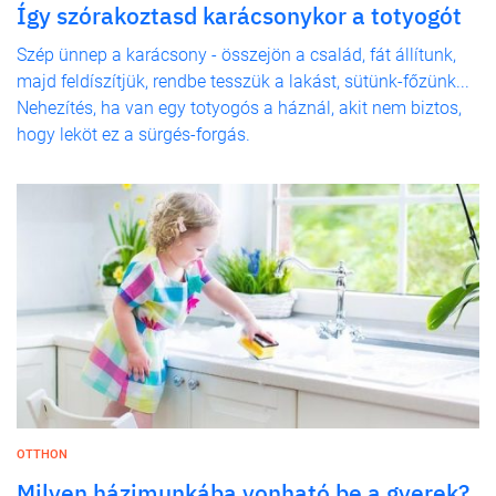
Így szórakoztasd karácsonykor a totyogót
Szép ünnep a karácsony - összejön a család, fát állítunk,
majd feldíszítjük, rendbe tesszük a lakást, sütünk-főzünk...
Nehezítés, ha van egy totyogós a háznál, akit nem biztos,
hogy leköt ez a sürgés-forgás.
OTTHON
Milyen házimunkába vonható be a gyerek?