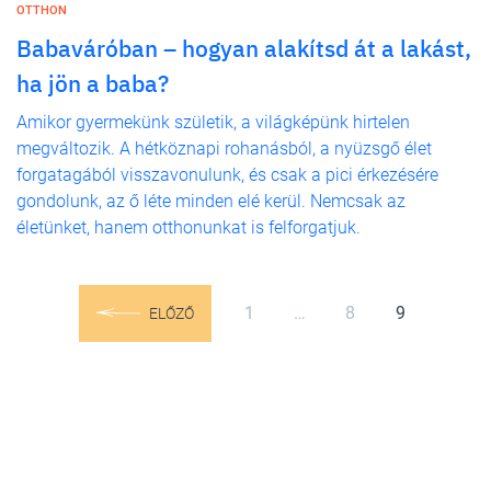
OTTHON
Babaváróban – hogyan alakítsd át a lakást,
ha jön a baba?
Amikor gyermekünk születik, a világképünk hirtelen
megváltozik. A hétköznapi rohanásból, a nyüzsgő élet
forgatagából visszavonulunk, és csak a pici érkezésére
gondolunk, az ő léte minden elé kerül. Nemcsak az
életünket, hanem otthonunkat is felforgatjuk.
1
…
8
9
ELŐZŐ