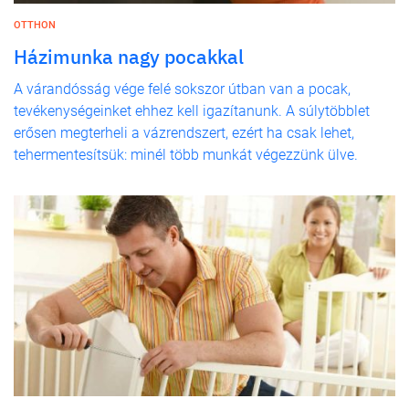
OTTHON
Házimunka nagy pocakkal
A várandósság vége felé sokszor útban van a pocak,
tevékenységeinket ehhez kell igazítanunk. A súlytöbblet
erősen megterheli a vázrendszert, ezért ha csak lehet,
tehermentesítsük: minél több munkát végezzünk ülve.