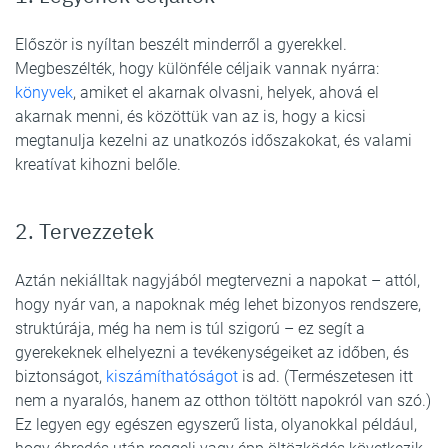
Először is nyíltan beszélt minderről a gyerekkel.
Megbeszélték, hogy különféle céljaik vannak nyárra:
könyvek
, amiket el akarnak olvasni, helyek, ahová el
akarnak menni, és közöttük van az is, hogy a kicsi
megtanulja kezelni az unatkozós időszakokat, és valami
kreatívat kihozni belőle.
2. Tervezzetek
Aztán nekiálltak nagyjából megtervezni a napokat – attól,
hogy nyár van, a napoknak még lehet bizonyos rendszere,
struktúrája, még ha nem is túl szigorú – ez segít a
gyerekeknek elhelyezni a tevékenységeiket az időben, és
biztonságot,
kiszámíthatóságot
is ad. (Természetesen itt
nem a nyaralós, hanem az otthon töltött napokról van szó.)
Ez legyen egy egészen egyszerű lista, olyanokkal például,