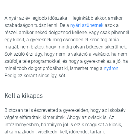
A nyár az év legjobb időszaka – leginkább akkor, amikor
szabadságon tudsz lenni. De a
nyári szünetnek
azok a
részei, amikor neked dolgoznod kellene, vagy csak pihennél
egy kicsit, a gyereknek meg csendben el kéne foglalnia
magát, nem biztos, hogy mindig olyan békésen sikerülnek.
Sok szülő érzi úgy, hogy nem is vakáció a vakáció, ha nem
zsúfolja tele programokkal, és hogy a gyereknek az a jó, ha
minél több dolgot próbálhat ki, ismerhet meg a
nyáron
.
Pedig ez koránt sincs így, sőt.
Kell a kikapcs
Biztosan te is észrevetted a gyerekeiden, hogy az iskolaév
végére elfáradtak, kimerültek. Ahogy az ovisok is. Az
intézményekben, bármilyen jól is érzik magukat a kicsik,
alkalmazkodni, viselkedni kell, időrendet tartani,