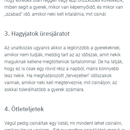
hogy ébredés után reggeli vagy épp öltözködés következik,
miben segít a gyerek, mikor van képernyőidő, és mikor van
„szabad” idő, amikor neki kell kitalálnia, mit csinál.
3. Hagyjatok üresjáratot
Az unatkozás ugyanis akkor a legkínzóbb a gyerekeknek,
amikor nem tudják, meddig tart az az időszak, amit nekik
maguknak kellene megtölteniük tartalommal. De ha látják,
hogy ez is csak egy rövid rész a napból, máris könnyebb
lesz nekik. Ha meghatározott „tervezetlen” időszakok
vannak, amikor neki kell megterveznie, mit csináljon, az
sokkal tolerálhatóbb a gyerek számára.
4. Ötleteljetek
Végül pedig csináltak egy listát, mi mindent lehet csinálni,