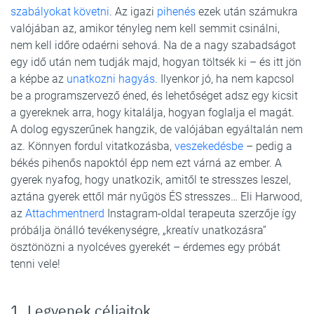
szabályokat követni
. Az igazi
pihenés
ezek után számukra
valójában az, amikor tényleg nem kell semmit csinálni,
nem kell időre odaérni sehová. Na de a nagy szabadságot
egy idő után nem tudják majd, hogyan töltsék ki – és itt jön
a képbe az
unatkozni hagyás
. Ilyenkor jó, ha nem kapcsol
be a programszervező éned, és lehetőséget adsz egy kicsit
a gyereknek arra, hogy kitalálja, hogyan foglalja el magát.
A dolog egyszerűnek hangzik, de valójában egyáltalán nem
az. Könnyen fordul vitatkozásba,
veszekedésbe
– pedig a
békés pihenős napoktól épp nem ezt várná az ember. A
gyerek nyafog, hogy unatkozik, amitől te stresszes leszel,
aztána gyerek ettől már nyűgös ÉS stresszes… Eli Harwood,
az
Attachmentnerd
Instagram-oldal terapeuta szerzője így
próbálja önálló tevékenységre, „kreatív unatkozásra”
ösztönözni a nyolcéves gyerekét – érdemes egy próbát
tenni vele!
1. Legyenek céljaitok