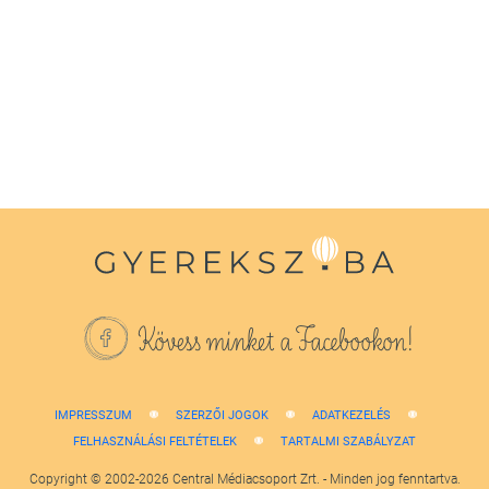
0
seconds
of
1
minute,
38
seconds
Kövess minket a Facebookon!
IMPRESSZUM
SZERZŐI JOGOK
ADATKEZELÉS
FELHASZNÁLÁSI FELTÉTELEK
TARTALMI SZABÁLYZAT
Copyright © 2002-2026 Central Médiacsoport Zrt. - Minden jog fenntartva.