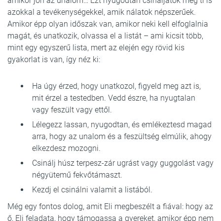
amikor jön az unalom… Ezt nyugodtan csináljátok meg ti is
azokkal a tevékenységekkel, amik nálatok népszerűek.
Amikor épp olyan időszak van, amikor neki kell elfoglalnia
magát, és unatkozik, olvassa el a listát – ami kicsit több,
mint egy egyszerű lista, mert az elején egy rövid kis
gyakorlat is van, így néz ki:
Ha úgy érzed, hogy unatkozol, figyeld meg azt is,
mit érzel a testedben. Vedd észre, ha nyugtalan
vagy feszült vagy ettől.
Lélegezz lassan, nyugodtan, és emlékeztesd magad
arra, hogy az unalom és a feszültség elmúlik, ahogy
elkezdesz mozogni.
Csinálj húsz terpesz-zár ugrást vagy guggolást vagy
négyütemű fekvőtámaszt.
Kezdj el csinálni valamit a listából.
Még egy fontos dolog, amit Eli megbeszélt a fiával: hogy az
ő, Eli feladata, hogy támogassa a gyereket, amikor épp nem