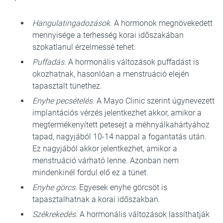
Hangulatingadozások.
A hormonok megnövekedett
mennyisége a terhesség korai időszakában
szokatlanul érzelmessé tehet.
Puffadás.
A hormonális változások puffadást is
okozhatnak, hasonlóan a menstruáció elején
tapasztalt tünethez.
Enyhe pecsételés.
A Mayo Clinic szerint úgynevezett
implantációs vérzés jelentkezhet akkor, amikor a
megtermékenyített petesejt a méhnyálkahártyához
tapad, nagyjából 10-14 nappal a fogantatás után.
Ez nagyjából akkor jelentkezhet, amikor a
menstruáció várható lenne. Azonban nem
mindenkinél fordul elő ez a tünet.
Enyhe görcs.
Egyesek enyhe görcsöt is
tapasztalhatnak a korai időszakban.
Székrekedés.
A hormonális változások lassíthatják