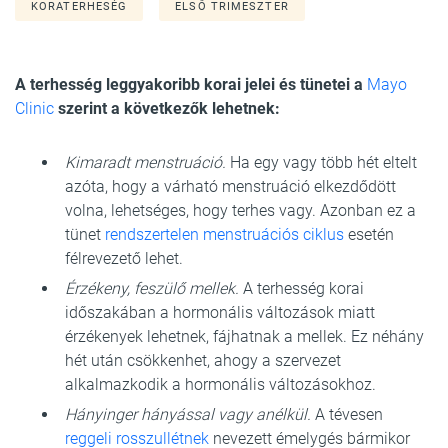
KORATERHESÉG
ELSŐ TRIMESZTER
A terhesség leggyakoribb korai jelei és tünetei a
Ma
yo
Clinic
szerint a következők lehetnek:
Kimaradt menstruáció.
Ha egy vagy több hét eltelt
azóta, hogy a várható menstruáció elkezdődött
volna, lehetséges, hogy terhes vagy. Azonban ez a
tünet
rendszertelen menstruációs ciklus
esetén
félrevezető lehet.
Érzékeny, feszülő mellek.
A terhesség korai
időszakában a hormonális változások miatt
érzékenyek lehetnek, fájhatnak a mellek. Ez néhány
hét után csökkenhet, ahogy a szervezet
alkalmazkodik a hormonális változásokhoz.
Hányinger hányással vagy anélkül.
A tévesen
reggeli rosszullétnek
nevezett émelygés bármikor