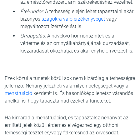
az emésztőrendszert, ami székrekedéshez vezethet.
Étel-undor.
A terhesség elején lehet tapasztalni akár
bizonyos
szagokra való érzékenységet
vagy
megváltozott ízérzékelést is.
Orrdugulás.
A növekvő hormonszintek és a
vértermelés az orr nyálkahártyájának duzzadását,
kiszáradását okozhatja, és akár enyhe orrvérzést is.
Ezek közül a tünetek közül sok nem kizárólag a terhességre
jellemző. Néhány jelezheti valamilyen betegséget vagy a
menstruáció
kezdetét is. És hasonlóképp lehetsz várandós
anélkül is, hogy tapasztalnád ezeket a tüneteket.
Ha kimarad a menstruációd, és tapasztalsz néhányat az
említett jelek közül, érdemes elvégezned egy otthoni
terhességi tesztet és/vagy felkeresned az orvosodat.