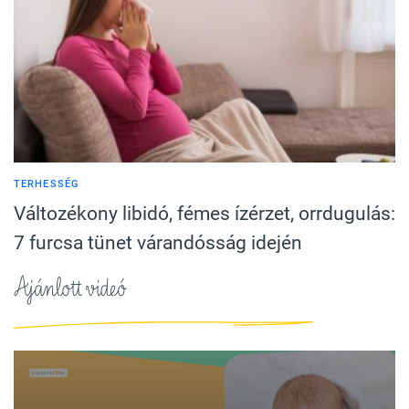
TERHESSÉG
Változékony libidó, fémes ízérzet, orrdugulás:
7 furcsa tünet várandósság idején
Ajánlott videó