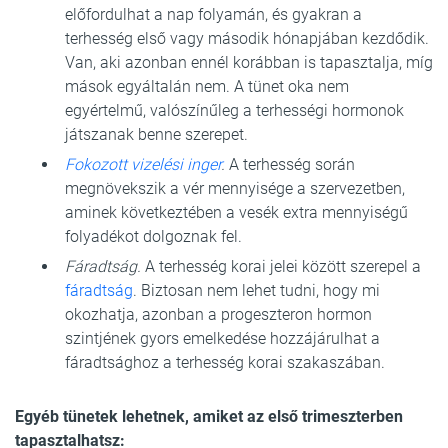
előfordulhat a nap folyamán, és gyakran a
terhesség első vagy második hónapjában kezdődik.
Van, aki azonban ennél korábban is tapasztalja, míg
mások egyáltalán nem. A tünet oka nem
egyértelmű, valószínűleg a terhességi hormonok
játszanak benne szerepet.
Fokozott vizelési inger
.
A terhesség során
megnövekszik a vér mennyisége a szervezetben,
aminek következtében a vesék extra mennyiségű
folyadékot dolgoznak fel.
Fáradtság.
A terhesség korai jelei között szerepel a
fáradtság
. Biztosan nem lehet tudni, hogy mi
okozhatja, azonban a progeszteron hormon
szintjének gyors emelkedése hozzájárulhat a
fáradtsághoz a terhesség korai szakaszában.
Egyéb tünetek lehetnek, amiket az első trimeszterben
tapasztalhatsz: