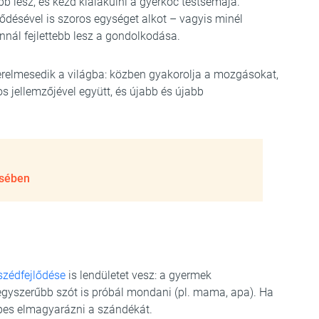
b lesz, és kezd kialakulni a gyerkőc testsémája.
ődésével is szoros egységet alkot – vagyis minél
nnál fejlettebb lesz a gondolkodása.
zerelmesedik a világba: közben gyakorolja a mozgásokat,
s jellemzőjével együtt, és újabb és újabb
ésében
szédfejlődése
is lendületet vesz: a gyermek
gyszerűbb szót is próbál mondani (pl. mama, apa). Ha
pes elmagyarázni a szándékát.