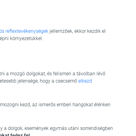
ös reflextevékenységek
jellemzőek, ekkor kezdik el
épni környezetükkel.
tni a mozgó dolgokat, és felismeri a távolban lévő
zetesebb jelensége, hogy a csecsemő
elkezd
ba mozogni kezd, az ismerős emberi hangokat élénken
gy a dolgok, események egymás utáni sorrendiségben
okat fedez fel
.