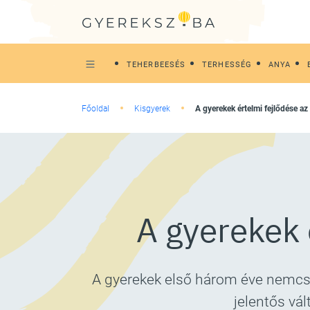
TEHERBEESÉS
TERHESSÉG
ANYA
Főoldal
Kisgyerek
A gyerekek értelmi fejlődése a
A gyerekek 
A gyerekek első három éve nemcsak
jelentős vá