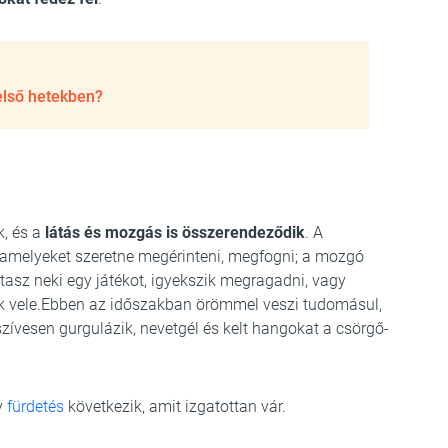
első hetekben?
k, és a
látás és mozgás is összerendeződik
. A
, amelyeket szeretne megérinteni, megfogni; a mozgó
tasz neki egy játékot, igyekszik megragadni, vagy
ik vele.Ebben az időszakban örömmel veszi tudomásul,
 szívesen gurgulázik, nevetgél és kelt hangokat a csörgő-
y
fürdetés
következik, amit izgatottan vár.