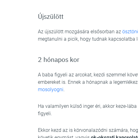
Újszülött
Az újszülött mozgására elsősorban az
ösztön
megtanulni a picik, hogy tudnak kapcsolatba l
2 hónapos kor
A baba figyeli az arcokat, kezdi szemmel köve
embereket is. Ennek a hónapnak a legemléke
mosolyogni
.
Ha valamilyen külső inger éri, akkor keze-lá
figyeli.
Ekkor kezd az is körvonalazódni számára, ho
követik egymást, vagyis
ok-okozati kapcsolat