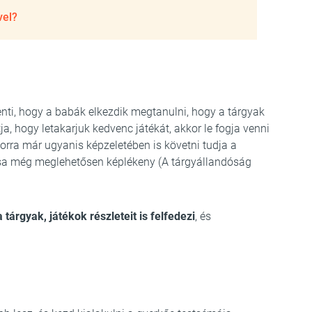
vel?
lenti, hogy a babák elkezdik megtanulni, hogy a tárgyak
tja, hogy letakarjuk kedvenc játékát, akkor le fogja venni
kkorra már ugyanis képzeletében is követni tudja a
ása még meglehetősen képlékeny (A tárgyállandóság
a tárgyak, játékok részleteit is felfedezi
, és