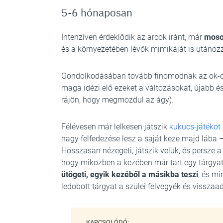
5-6 hónaposan
Intenzíven érdeklődik az arcok iránt, már
moso
és a környezetében lévők mimikáját is utánozz
Gondolkodásában tovább finomodnak az ok-oko
maga idézi elő ezeket a változásokat, újabb é
rájön, hogy megmozdul az ágy).
Félévesen már lelkesen játszik
kukucs-játékot
nagy felfedezése lesz a saját keze majd lába
Hosszasan nézegeti, játszik velük, és persze a 
hogy miközben a kezében már tart egy tárgyat,
ütögeti, egyik kezéből a másikba teszi
, és mi
ledobott tárgyat a szülei felvegyék és visszaad
KAPCSOLÓDÓ: