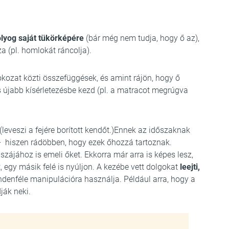
lyog saját tükörképére
(bár még nem tudja, hogy ő az),
a (pl. homlokát ráncolja).
zat közti összefüggések, és amint rájön, hogy ő
s újabb kísérletezésbe kezd (pl. a matracot megrúgva
(leveszi a fejére borított kendőt.)Ennek az időszaknak
 – hiszen rádöbben, hogy ezek őhozzá tartoznak.
szájához is emeli őket. Ekkorra már arra is képes lesz,
 egy másik felé is nyúljon. A kezébe vett dolgokat
leejti,
ndenféle manipulációra használja. Például arra, hogy a
ják neki.