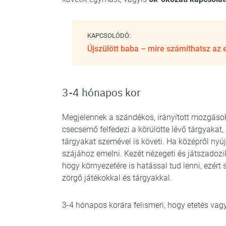
KAPCSOLÓDÓ:
Újszülött baba – mire számíthatsz az 
3-4 hónapos kor
Megjelennek a szándékos, irányított mozgáso
csecsemő felfedezi a körülötte lévő tárgyakat
tárgyakat szemével is követi. Ha középről nyúj
szájához emelni. Kezét nézegeti és játszadoz
hogy környezetére is hatással tud lenni, ezért
zörgő játékokkal és tárgyakkal.
3-4 hónapos korára felismeri, hogy etetés vag