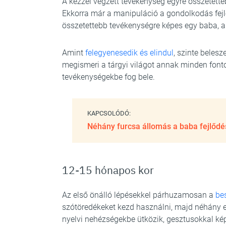
A kézzel végzett tevékenység egyre összetetteb
Ekkorra már a manipuláció a gondolkodás fejl
összetettebb tevékenységre képes egy baba, a
Amint
felegyenesedik és elindul
, szinte beles
megismeri a tárgyi világot annak minden fonto
tevékenységekbe fog bele.
KAPCSOLÓDÓ:
Néhány furcsa állomás a baba fejlőd
12-15 hónapos kor
Az első önálló lépésekkel párhuzamosan a
be
szótöredékeket kezd használni, majd néhány e
nyelvi nehézségekbe ütközik, gesztusokkal ké