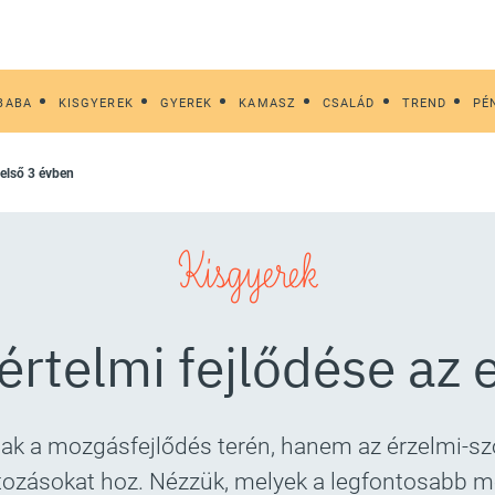
BABA
KISGYEREK
GYEREK
KAMASZ
CSALÁD
TREND
PÉ
z első 3 évben
Kisgyerek
értelmi fejlődése az 
 a mozgásfejlődés terén, hanem az érzelmi-szoci
ltozásokat hoz. Nézzük, melyek a legfontosabb m