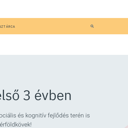
NZTÁRCA
első 3 évben
ális és kognitív fejlődés terén is
érföldkövek!