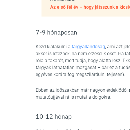
Az első fél év – hogy játsszunk a kicsi
7-9 hónaposan
Kezd kialakulni a
tárgyállandóság
, ami azt je
akkor is léteznek, ha nem érzékelik őket. Ha lá
róla a takarót, mert tudja, hogy alatta lesz. E
tárgyak láthatatlan mozgását – bár ez a tud
egyéves korára fog megszilárdulni teljesen).
Ebben az időszakban már nagyon érdeklődő:
mutatóujjával rá is mutat a dolgokra.
10-12 hónap