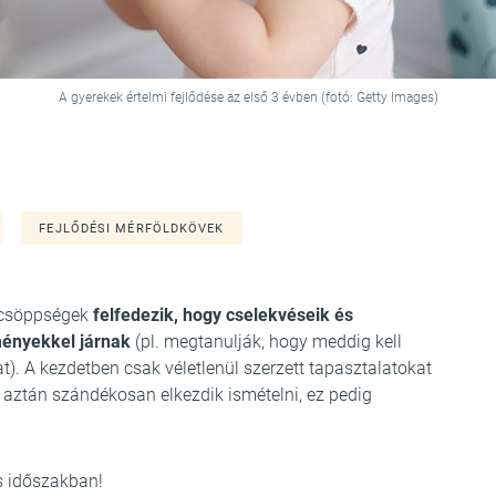
A gyerekek értelmi fejlődése az első 3 évben (fotó: Getty Images)
FEJLŐDÉSI MÉRFÖLDKÖVEK
a csöppségek
felfedezik, hogy cselekvéseik és
ényekkel járnak
(pl. megtanulják, hogy meddig kell
t). A kezdetben csak véletlenül szerzett tapasztalatokat
, aztán szándékosan elkezdik ismételni, ez pedig
s időszakban!